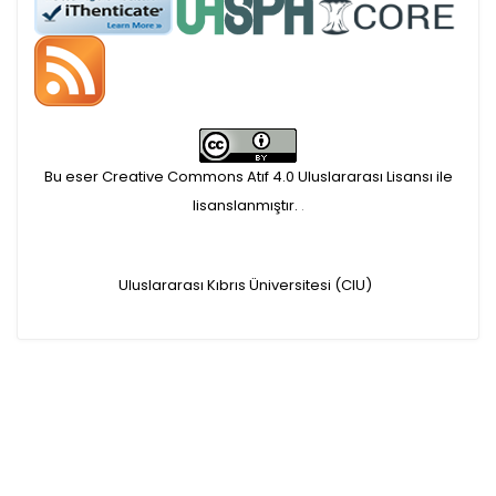
APC ödemesi
Öndenetimden geçen
makaleler için, 100 Avro
Makale İşletim Ücreti (APC)
Bu eser Creative Commons Atıf 4.0 Uluslararası Lisansı ile
alınmaktadır.
lisanslanmıştır.
.
Hakem sürecine alınacak
Uluslararası Kıbrıs Üniversitesi (CIU)
makaleler için yazarlara
APC ödeme bilgi mesajı
iletilmektedir.
APC bilgi mesajı
ulaşmadan ödeme yapan