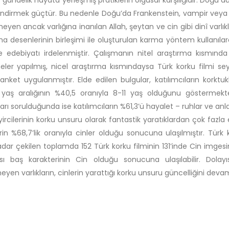
gündelik hayata yerleşmiş pratiklerin olgusal karşılığıdır. Doğu
ndirmek güçtür. Bu nedenle Doğu’da Frankenstein, vampir veya Dra
eyen ancak varlığına inanılan Allah, şeytan ve cin gibi dinî varlık
ma desenlerinin birleşimi ile oluşturulan karma yöntem kullanıl
e edebiyatı irdelenmiştir. Çalışmanın nitel araştırma kısmınd
ler yapılmış, nicel araştırma kısmındaysa Türk korku filmi sey
anket uygulanmıştır. Elde edilen bulgular, katılımcıların korktuk
yaş aralığının %40,5 oranıyla 8-11 yaş olduğunu göstermekte
arı sorulduğunda ise katılımcıların %61,3’ü hayalet – ruhlar ve anl
eyircilerinin korku unsuru olarak fantastik yaratıklardan çok fazl
rin %68,7’lik oranıyla cinler olduğu sonucuna ulaşılmıştır. Tü
kadar çekilen toplamda 152 Türk korku filminin 131’inde Cin imgesin
ı baş karakterinin Cin olduğu sonucuna ulaşılabilir. Dolayıs
yen varlıkların, cinlerin yarattığı korku unsuru güncelliğini deva