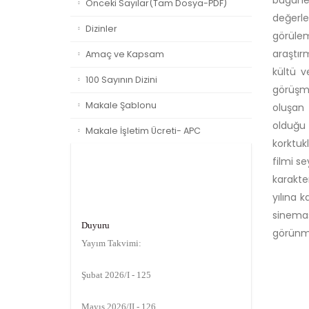
bugüne 
Önceki Sayılar(Tam Dosya-PDF)
değerle
Dizinler
görülem
araştır
Amaç ve Kapsam
kültü v
100 Sayının Dizini
görüşme
Makale Şablonu
oluşan 
olduğu 
Makale İşletim Ücreti- APC
korktukl
filmi s
karakte
yılına 
Duyuru
sinemas
Yayım Takvimi:
görünme
Şubat 2026/I - 125
Mayıs 2026/II - 126