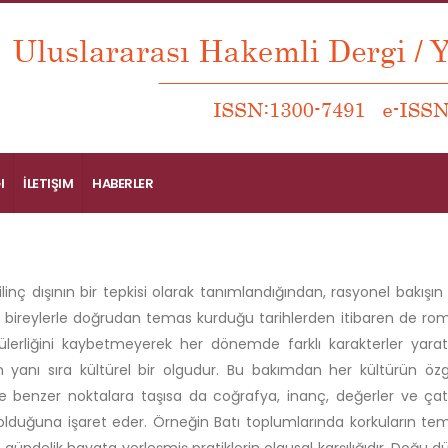
I
İLETIŞIM
HABERLER
ilinç dışının bir tepkisi olarak tanımlandığından, rasyonel bakış
 bireylerle doğrudan temas kurduğu tarihlerden itibaren de ro
lerliğini kaybetmeyerek her dönemde farklı karakterler yarat
 yanı sıra kültürel bir olgudur. Bu bakımdan her kültürün özgü
 benzer noktalara taşısa da coğrafya, inanç, değerler ve çatış
lduğuna işaret eder. Örneğin Batı toplumlarında korkuların tem