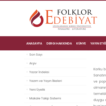
ANASAYFA
DERGI HAKKINDA
KÜNYE
YAYIN ETIĞ
Son Sayı
Arşiv
Korku b
Yazar İndeksi
Sanatın
Yazım ve Yayın İlkeleri
ve popü
olmanın
Yeni Üyelik
temelde
Makale Takip Sistemi
duygu o