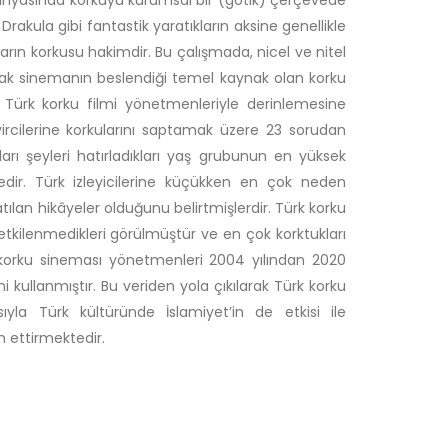
 dünyasında korkuyu kurumsal bir (gotik) çerçevede
kula gibi fantastik yaratıkların aksine genellikle
ların korkusu hakimdir. Bu çalışmada, nicel ve nitel
arak sinemanın beslendiği temel kaynak olan korku
a Türk korku filmi yönetmenleriyle derinlemesine
ircilerine korkularını saptamak üzere 23 sorudan
ları şeyleri hatırladıkları yaş grubunun en yüksek
dir. Türk izleyicilerine küçükken en çok neden
atılan hikâyeler olduğunu belirtmişlerdir. Türk korku
a etkilenmedikleri görülmüştür ve en çok korktukları
rk korku sineması yönetmenleri 2004 yılından 2020
i kullanmıştır. Bu veriden yola çıkılarak Türk korku
ıyla Türk kültüründe İslamiyet’in de etkisi ile
m ettirmektedir.