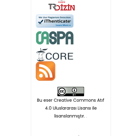
APC ödemesi
Öndenetimden geçen
makaleler için, 100 Avro
Makale İşletim Ücreti (APC)
alınmaktadır.
Hakem sürecine alınacak
makaleler için yazarlara
APC ödeme bilgi mesajı
Bu eser Creative Commons Atıf
iletilmektedir.
4.0 Uluslararası Lisansı ile
lisanslanmıştır.
.
APC bilgi mesajı
ulaşmadan ödeme yapan