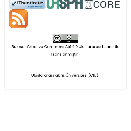
APC ödemesi
Öndenetimden geçen
makaleler için, 100 Avro
Makale İşletim Ücreti (APC)
Bu eser Creative Commons Atıf 4.0 Uluslararası Lisansı ile
alınmaktadır.
lisanslanmıştır.
.
Hakem sürecine alınacak
Uluslararası Kıbrıs Üniversitesi (CIU)
makaleler için yazarlara
APC ödeme bilgi mesajı
iletilmektedir.
APC bilgi mesajı