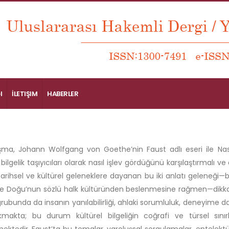
I
İLETIŞIM
HABERLER
şma, Johann Wolfgang von Goethe’nin Faust adlı eseri ile Nasr
 bilgelik taşıyıcıları olarak nasıl işlev gördüğünü karşılaştırmalı ve
tarihsel ve kültürel geleneklere dayanan bu iki anlatı geleneği—b
ise Doğu’nun sözlü halk kültüründen beslenmesine rağmen—dikkat
rubunda da insanın yanılabilirliği, ahlaki sorumluluk, deneyime day
makta; bu durum kültürel bilgeliğin coğrafi ve türsel sınır