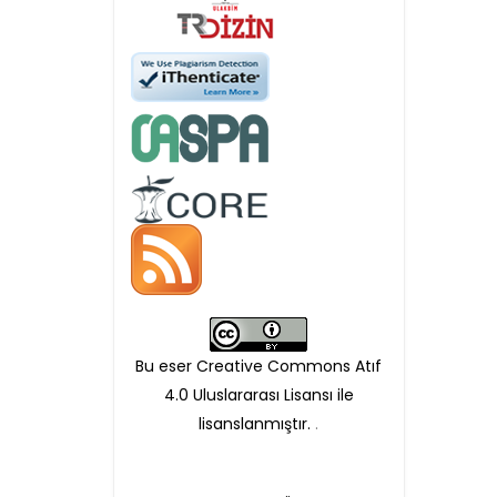
Öndenetimden geçen
makaleler için, 100 Avro
Makale İşletim Ücreti (APC)
alınmaktadır.
Hakem sürecine alınacak
makaleler için yazarlara
APC ödeme bilgi mesajı
Bu eser Creative Commons Atıf
iletilmektedir.
4.0 Uluslararası Lisansı ile
lisanslanmıştır.
.
APC bilgi mesajı
ulaşmadan ödeme yapan