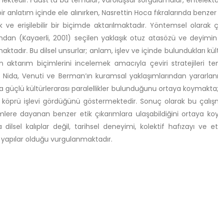
ektedir. Faust’ta bu temalar, varoluşsal sorgulamalar, entelektüel
 bir anlatım içinde ele alınırken, Nasrettin Hoca fıkralarında ben
k ve erişilebilir bir biçimde aktarılmaktadır. Yöntemsel olarak
rından (Kayaerli, 2001) seçilen yaklaşık otuz atasözü ve deyimin
ktadır. Bu dilsel unsurlar; anlam, işlev ve içinde bulundukları kül
ğin aktarım biçimlerini incelemek amacıyla çeviri stratejileri 
le Nida, Venuti ve Berman’ın kuramsal yaklaşımlarından yararlanıl
a güçlü kültürlerarası paralellikler bulunduğunu ortaya koymakta; f
l köprü işlevi gördüğünü göstermektedir. Sonuç olarak bu çalışma
lere dayanan benzer etik çıkarımlara ulaşabildiğini ortaya ko
a dilsel kalıplar değil, tarihsel deneyimi, kolektif hafızayı ve
l yapılar olduğu vurgulanmaktadır.