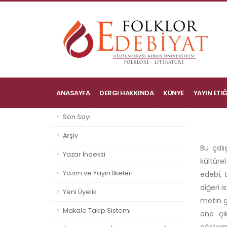
ANASAYFA
DERGI HAKKINDA
KÜNYE
YAYIN ETIĞ
Son Sayı
Arşiv
Bu çalı
Yazar İndeksi
kültürel
Yazım ve Yayın İlkeleri
edebî, 
diğeri 
Yeni Üyelik
metin g
Makale Takip Sistemi
öne çık