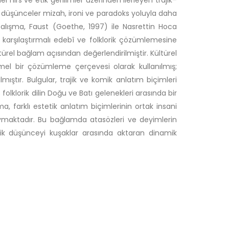
 hırs ve etik gerilimler üzerinden ilerleyen trajik–
zer düşünceler mizah, ironi ve paradoks yoluyla daha
 çalışma, Faust (Goethe, 1997) ile Nasrettin Hoca
 karşılaştırmalı edebî ve folklorik çözümlemesine
türel bağlam açısından değerlendirilmiştir. Kültürel
temel bir çözümleme çerçevesi olarak kullanılmış;
mıştır. Bulgular, trajik ve komik anlatım biçimleri
olklorik dilin Doğu ve Batı gelenekleri arasında bir
, farklı estetik anlatım biçimlerinin ortak insani
ymaktadır. Bu bağlamda atasözleri ve deyimlerin
 etik düşünceyi kuşaklar arasında aktaran dinamik