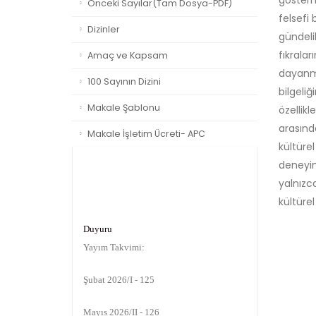
gösterm
Önceki Sayılar(Tam Dosya-PDF)
felsefi
Dizinler
gündeli
fıkrala
Amaç ve Kapsam
dayanma
100 Sayının Dizini
bilgeli
Makale Şablonu
özellik
arasınd
Makale İşletim Ücreti- APC
kültüre
deneyim
yalnızc
kültüre
Duyuru
Yayım Takvimi:
Şubat 2026/I - 125
Mayıs 2026/II - 126