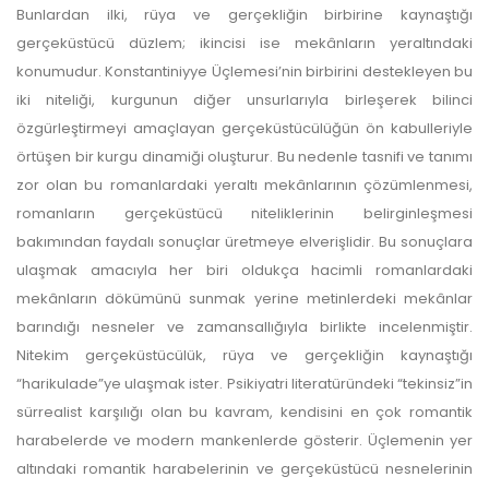
Bunlardan ilki, rüya ve gerçekliğin birbirine kaynaştığı
gerçeküstücü düzlem; ikincisi ise mekânların yeraltındaki
konumudur. Konstantiniyye Üçlemesi’nin birbirini destekleyen bu
iki niteliği, kurgunun diğer unsurlarıyla birleşerek bilinci
özgürleştirmeyi amaçlayan gerçeküstücülüğün ön kabulleriyle
örtüşen bir kurgu dinamiği oluşturur. Bu nedenle tasnifi ve tanımı
zor olan bu romanlardaki yeraltı mekânlarının çözümlenmesi,
romanların gerçeküstücü niteliklerinin belirginleşmesi
bakımından faydalı sonuçlar üretmeye elverişlidir. Bu sonuçlara
ulaşmak amacıyla her biri oldukça hacimli romanlardaki
mekânların dökümünü sunmak yerine metinlerdeki mekânlar
barındığı nesneler ve zamansallığıyla birlikte incelenmiştir.
Nitekim gerçeküstücülük, rüya ve gerçekliğin kaynaştığı
“harikulade”ye ulaşmak ister. Psikiyatri literatüründeki “tekinsiz”in
sürrealist karşılığı olan bu kavram, kendisini en çok romantik
harabelerde ve modern mankenlerde gösterir. Üçlemenin yer
altındaki romantik harabelerinin ve gerçeküstücü nesnelerinin