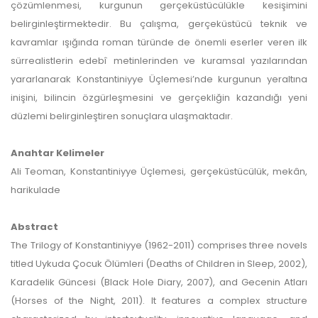
çözümlenmesi, kurgunun gerçeküstücülükle kesişimini
belirginleştirmektedir. Bu çalışma, gerçeküstücü teknik ve
kavramlar ışığında roman türünde de önemli eserler veren ilk
sürrealistlerin edebî metinlerinden ve kuramsal yazılarından
yararlanarak Konstantiniyye Üçlemesi’nde kurgunun yeraltına
inişini, bilincin özgürleşmesini ve gerçekliğin kazandığı yeni
düzlemi belirginleştiren sonuçlara ulaşmaktadır.
Anahtar Kelimeler
Ali Teoman, Konstantiniyye Üçlemesi, gerçeküstücülük, mekân,
harikulade
Abstract
The Trilogy of Konstantiniyye (1962-2011) comprises three novels
titled Uykuda Çocuk Ölümleri (Deaths of Children in Sleep, 2002),
Karadelik Güncesi (Black Hole Diary, 2007), and Gecenin Atları
(Horses of the Night, 2011). It features a complex structure