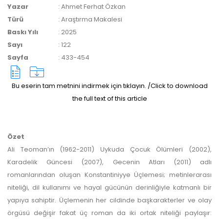
Yazar
:
Ahmet Ferhat Özkan
yazarlara geri iade
Türü
:
Araştırma Makalesi
Baskı Yılı
:
2025
yapılmamaktadır.
Sayı
:
122
Sayfa
:
433-454
Bu eserin tam metnini indirmek için tıklayın. /Click to download
the full text of this article
Makale Takip Sistemi
Dergiye makale 

Özet
gönderilmesi ve 

Ali Teoman’ın (1962-2011) Uykuda Çocuk Ölümleri (2002),
sonraki öndenetim, 

Alan Editörü değerlendirmesi 

Karadelik Güncesi (2007), Gecenin Atları (2011) adlı
ve hakem süreçleri,
romanlarından oluşan Konstantiniyye Üçlemesi; metinlerarası
Dergipark
 üzerinden  

gerçekleştirilmektedir.
niteliği, dil kullanımı ve hayal gücünün derinliğiyle katmanlı bir
yapıya sahiptir. Üçlemenin her cildinde başkarakterler ve olay
örgüsü değişir fakat üç roman da iki ortak niteliği paylaşır: