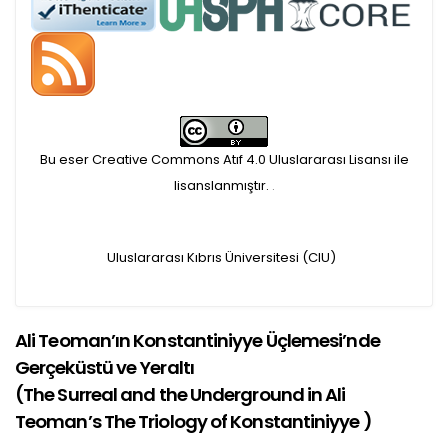
Öndenetimden geçen
makaleler için, 100 Avro
Makale İşletim Ücreti (APC)
alınmaktadır.
Bu eser Creative Commons Atıf 4.0 Uluslararası Lisansı ile
lisanslanmıştır.
.
Hakem sürecine alınacak
makaleler için yazarlara
Uluslararası Kıbrıs Üniversitesi (CIU)
APC ödeme bilgi mesajı
iletilmektedir.
Ali Teoman’ın Konstantiniyye Üçlemesi’nde
Gerçeküstü ve Yeraltı
APC bilgi mesajı
(
The Surreal and the Underground in Ali
Teoman’s The Triology of Konstantiniyye
)
ulaşmadan ödeme yapan