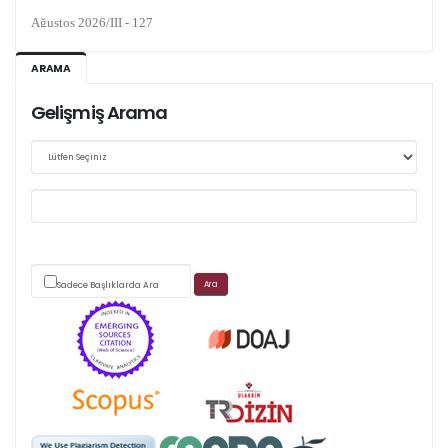
Ağustos 2026/III - 127
Kasım 2026/IV - 128
ARAMA
Gelişmiş Arama
Web sitemizde yapılan güncellemeler nedeniyle
makale takip sistemimiz ağırlıklı olarak dergi-
park
üzerinden yürütülmektedir.
Sadece Başlıklarda Ara
Scimago's grade
APC ödemesi