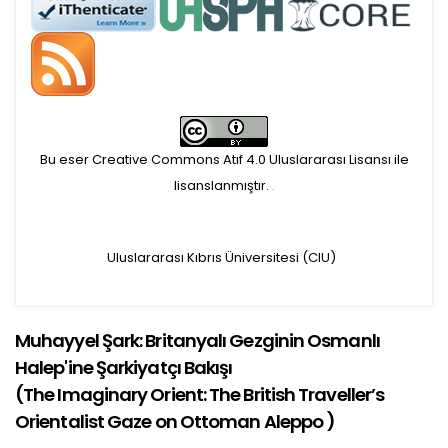
makaleler için, 100 Avro
Makale İşletim Ücreti (APC)
alınmaktadır.
Bu eser Creative Commons Atıf 4.0 Uluslararası Lisansı ile
Hakem sürecine alınacak
lisanslanmıştır.
.
makaleler için yazarlara
Uluslararası Kıbrıs Üniversitesi (CIU)
APC ödeme bilgi mesajı
iletilmektedir.
Muhayyel Şark: Britanyalı Gezginin Osmanlı
Halep'ine Şarkiyatçı Bakışı
APC bilgi mesajı
(
The Imaginary Orient: The British Traveller’s
ulaşmadan ödeme yapan
Orientalist Gaze on Ottoman Aleppo
)