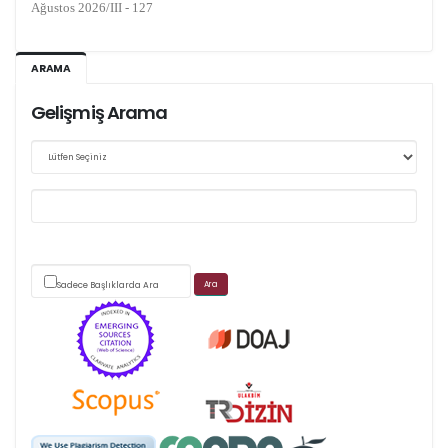
Kasım 2026/IV - 128
ARAMA
Gelişmiş Arama
Web sitemizde yapılan güncellemeler nedeniyle
makale takip sistemimiz ağırlıklı olarak dergi-
park
üzerinden yürütülmektedir.
Sadece Başlıklarda Ara
Scimago's grade
APC ödemesi
Öndenetimden geçen