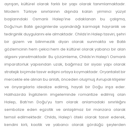
ayrışan, kültürel olarak farklı bir yapı olarak tanımlamaktadır.
Modern Türkiye sınırlarının dışında kalan yirminci yüzyıl
başlarındaki Osmanlı Halep’ine odaklanan bu çalışma,
Doğu’nun Batılı gezginlerde uyandırdığı karmaşık hayranlık ve
tedirginlik duygularını ele almaktadır. Childs’ın Halep tasviri, şehri
bir gizem ve bilinmezlik diyarı olarak sunmakta ve Batılı
gözlemcinin hem çekici hem de kültürel olarak yabancı bir alan
algısını yansıtmaktadır. Bu çözümleme, Childs’ın Halep’i Osmanlı
imparatorluk yapısından uzak, bağımsız bir siyasi yapı olarak
stratejik biçimde tasvir edişini ortaya koymaktadır. Oryantalist bir
mercekle ele alınan bu anlatı, önceden oluşmuş Avrupalı klişeler
ve önyargılarla idealize edilmiş, hayali bir Doğu inşa eder.
Halihazırda İngilizlerin imgeleminde romantize edilmiş olan
Halep, Batı’nın Doğu’yu tam olarak anlamadaki sınırlılığını
sembolize eden egzotik ve anlaşılmaz bir manzara olarak
temsil edilmektedir. Childs, Halep’i öteki olarak tasvir ederek,
kendini kirli, kaotik ve yabancı olarak gördüğü şeylerden