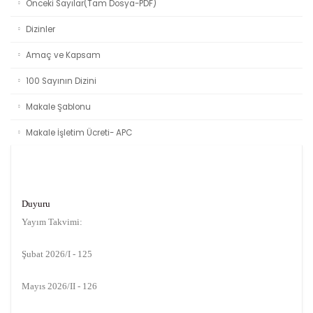
Önceki Sayılar(Tam Dosya-PDF)
Dizinler
Amaç ve Kapsam
100 Sayının Dizini
Makale Şablonu
Makale İşletim Ücreti- APC
Duyuru
Yayım Takvimi:
Şubat 2026/I - 125
Mayıs 2026/II - 126
Ağustos 2026/III - 127