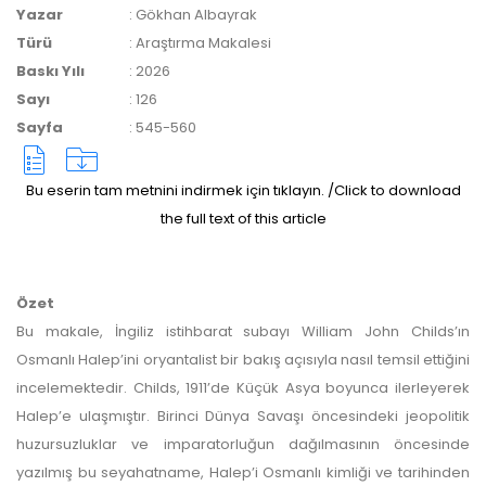
yazarlara geri iade
Yazar
:
Gökhan Albayrak
Türü
:
Araştırma Makalesi
yapılmamaktadır.
Baskı Yılı
:
2026
Sayı
:
126
Sayfa
:
545-560
Bu eserin tam metnini indirmek için tıklayın. /Click to download
the full text of this article
Makale Takip Sistemi
Dergiye makale 

gönderilmesi ve 

Özet
sonraki öndenetim, 

Bu makale, İngiliz istihbarat subayı William John Childs’ın
Alan Editörü değerlendirmesi 

Osmanlı Halep’ini oryantalist bir bakış açısıyla nasıl temsil ettiğini
ve hakem süreçleri,
Dergipark
 üzerinden  

incelemektedir. Childs, 1911’de Küçük Asya boyunca ilerleyerek
gerçekleştirilmektedir.
Halep’e ulaşmıştır. Birinci Dünya Savaşı öncesindeki jeopolitik
huzursuzluklar ve imparatorluğun dağılmasının öncesinde
yazılmış bu seyahatname, Halep’i Osmanlı kimliği ve tarihinden