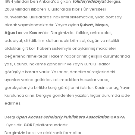
1994 yılından beri Ankara’da çıkan
folklor/edebiyat
dergisi,
2008 yılından itibaren Uluslararası Kıbrıs Üniversitesi
bünyesinde, uluslararası hakemli sistematikle, yılda dört sayı
olarak yayımlanmaktadır. Yayım ayları
Şubat, Mayıs,
Ağustos
ve
Kasım
'dır. Dergimizde; folklor, antropoloji,
edebiyat, dil/dilbilim dallarındaki bilimsel, özgün ve nitelikli
Makale Takip Sistemi
oldukları çift kör hakem sistemiyle onaylanmış makaleler
değerlendirilmektedir. Hakem raporlarının çelişkili durumlarında
Dergiye makale 

gönderilmesi ve 

yazı, üçüncü hakeme gönderilir ve Yayın Kurulu+editör
sonraki öndenetim, 

görüşüyle karara varılır. Yazarlar, denetim süreçlerindeki
Alan Editörü değerlendirmesi 

ve hakem süreçleri,
uyarıları yerine getirirler; katılmadıkları hususlar varsa,
Dergipark
 üzerinden  

gerekçeleriyle birlikte karşı görüşlerini iletirler. Kesin sonuç, Yayın
gerçekleştirilmektedir.
Kurulunca alınır. Dergiye gönderilen yazılar, hiçbir durumda iade
edilmez.
Dergi
Open Access Scholarly Publishers Association
OASPA
üyesidir;
CORE
platformundadır.
Dergimizin basılı ve elektronik formatları