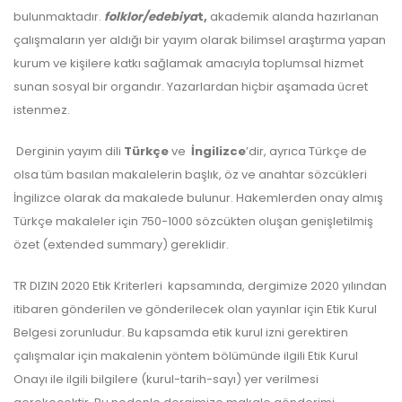
bulunmaktadır.
folklor/edebiya
t,
akademik alanda hazırlanan
çalışmaların yer aldığı bir yayım olarak bilimsel araştırma yapan
kurum ve kişilere katkı sağlamak amacıyla toplumsal hizmet
sunan sosyal bir organdır. Yazarlardan hiçbir aşamada ücret
istenmez.
Derginin yayım dili
Türkçe
ve
İngilizce
’dir, ayrıca Türkçe de
olsa tüm basılan makalelerin başlık, öz ve anahtar sözcükleri
İngilizce olarak da makalede bulunur. Hakemlerden onay almış
Türkçe makaleler için 750-1000 sözcükten oluşan genişletilmiş
özet (extended summary) gereklidir.
TR DIZIN 2020 Etik Kriterleri kapsamında, dergimize 2020 yılından
itibaren gönderilen ve gönderilecek olan yayınlar için Etik Kurul
Belgesi zorunludur. Bu kapsamda etik kurul izni gerektiren
çalışmalar için makalenin yöntem bölümünde ilgili Etik Kurul
Onayı ile ilgili bilgilere (kurul-tarih-sayı) yer verilmesi