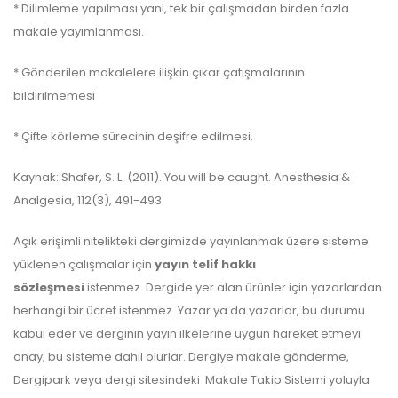
* Dilimleme yapılması yani, tek bir çalışmadan birden fazla
makale yayımlanması.
* Gönderilen makalelere ilişkin çıkar çatışmalarının
bildirilmemesi
* Çifte körleme sürecinin deşifre edilmesi.
Kaynak: Shafer, S. L. (2011). You will be caught. Anesthesia &
Analgesia, 112(3), 491-493.
Açık erişimli nitelikteki dergimizde yayınlanmak üzere sisteme
yüklenen çalışmalar için
yayın telif hakkı
sözleşmesi
istenmez. Dergide yer alan ürünler için yazarlardan
herhangi bir ücret istenmez. Yazar ya da yazarlar, bu durumu
kabul eder ve derginin yayın ilkelerine uygun hareket etmeyi
onay, bu sisteme dahil olurlar. Dergiye makale gönderme,
Dergipark veya dergi sitesindeki Makale Takip Sistemi yoluyla