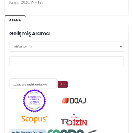
Web sitemizde yapılan güncellemeler nedeniyle
ARAMA
makale takip sistemimiz ağırlıklı olarak dergi-
Gelişmiş Arama
park
üzerinden yürütülmektedir.
Sadece Başlıklarda Ara
Scimago's grade
APC ödemesi
Öndenetimden geçen
makaleler için, 100 Avro