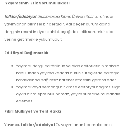
Yayımcının Etik Sorumlulukları
folklor/edebiyat
Uluslararası Kıbrıs Üniversitesi
tarafından
yayımlanan bilimsel bir dergidir. Adı geçen kurum adına
derginin resmî imtiyaz sahibi, aşağıdaki etik sorumlulukları
yerine getirmekle yükümlüdür:
Editöryal Bağımsızlık
Yayımcı, dergi editörünün ve alan editörlerinin makale
kabulünden yayıma kadarki bütün süreçlerde editöryal
kararlarında bağımsız hareket etmesini garanti eder.
Yayımcı veya herhangi bir kimse editöryal bağımsızlığa
aykırı bir talepte bulunamaz, yayım sürecine müdahale
edemez.
Fikrî Mülkiyet ve Telif Hakkı
Yayımcı,
folklor/edebiyat
'ta
yayımlanan her makalenin