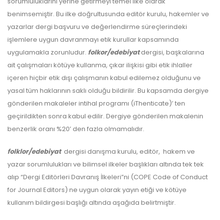
sorumluluklarını yerine getirmeyi temel ilke olarak
benimsemiştir. Bu ilke doğrultusunda editör kurulu, hakemler ve
yazarlar dergi başvuru ve değerlendirme süreçlerindeki
işlemlere uygun davranmayı etik kurullar kapsamında
uygulamakla zorunludur.
folkor/edebiyat
dergisi, başkalarına
ait çalışmaları kötüye kullanma, çıkar ilişkisi gibi etik ihlaller
içeren hiçbir etik dışı çalışmanın kabul edilemez olduğunu ve
yasal tüm haklarının saklı olduğu bildirilir. Bu kapsamda dergiye
gönderilen makaleler intihal programı (iThenticate)’ ten
geçirildikten sonra kabul edilir. Dergiye gönderilen makalenin
benzerlik oranı %20’ den fazla olmamalıdır.
folklor/edebiyat
dergisi danışma kurulu, editör, hakem ve
yazar sorumlulukları ve bilimsel ilkeler başlıkları altında tek tek
alıp “Dergi Editörleri Davranış İlkeleri”ni (COPE Code of Conduct
for Journal Editors) ne uygun olarak yayın etiği ve kötüye
kullanım bildirgesi başlığı altında aşağıda belirtmiştir.