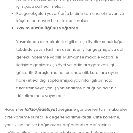
için çaba sarf edilmelidir.
Ret gerekçeleri yazar(lar)a bildirilirken kırıcı olmayan ve
küçümsenmeyen bir dil kullanılmalıdır.
Yayım Bütünlüğünü Sağlama
Yayımlanan bir makale ile ilgili etik şikâyetler sunulduğu
takdirde yayım tarihinin üzerinden yıllar geçmiş olsa dahi
gerekli inceleme yapılır. Mümkünse makale yazarı ile
iletişime geçilerek şikâyet ve iddialara gereken ilgi
gösterilir. Soruşturma neticesinde etik kurallara aykırı
hareket edildiği saptanmışsa yayımla ilgili bir hata,
tutarsızlık veya yanlış yönlendirme olduğuna dair bir
düzeltme notu yayımlanır.
Hakemler
folklor/edebiyat
dergisine gönderilen tüm makaleler
çifte körleme süreci ile değerlendirilmektedir. Çifte körleme,
yansız, nesnel ve bağımsız bir değerlendirme sürecinin
sağlanabilmesi için yazarların hakemlerden, hakemlerin de