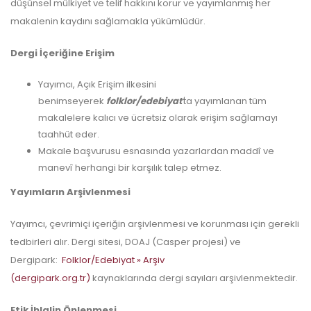
düşünsel mülkiyet ve telif hakkını korur ve yayımlanmış her
makalenin kaydını sağlamakla yükümlüdür.
Dergi İçeriğine Erişim
Yayımcı, Açık Erişim ilkesini
benimseyerek
folklor/edebiyat
'
ta yayımlanan tüm
makalelere kalıcı ve ücretsiz olarak erişim sağlamayı
taahhüt eder.
Makale başvurusu esnasında yazarlardan maddî ve
manevî herhangi bir karşılık talep etmez.
Yayımların Arşivlenmesi
Yayımcı, çevrimiçi içeriğin arşivlenmesi ve korunması için gerekli
tedbirleri alır. Dergi sitesi, DOAJ (Casper projesi) ve
Dergipark:
Folklor/Edebiyat » Arşiv
(dergipark.org.tr)
kaynaklarında dergi sayıları arşivlenmektedir.
Etik İhlalin Önlenmesi