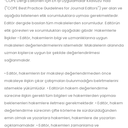
“COPE Dergi Editörleri için En İyi Uygulamalar Kılavuzu”nda
("COPE Best Practice Guidelines for Journal Editors") yer alan ve
aşağıda listelenen etik sorumluluklara uyması gerekmektedir.
Editör dergide basılan tüm makalelerden sorumludur. Editörün
etik görevleri ve sorumlulukları aşağıdaki gibidir: Hakemlerle
İlişkiler • Editör, hakemlerin bilgi ve uzmanlıklarına uygun
makaleleri değerlendirmelerini istemelidir. Makalelerin alanında
uzman kişilerce uygun bir şekilde değerlendirilmesi
sağlanmalıdır.
• Editör, hakemlerin bir makaleyi değerlendirmeden önce
makaleye ilişkin çıkar çatışmaları bulunmadığını belirtmelerini
istemekle yükümlüdür. • Editörün hakem değerlendirme
sürecine ilişkin gerekli tüm bilgileri ve hakemlerden yapması
beklenenleri hakemlere iletmesi gerekmektedir. • Editör, hakem
değerlendirme sürecinin çifte körleme ile sürdürüldüğünden
emin olmalı ve yazarlara hakemleri, hakemlere de yazarları
açıklamamalıdır. • Editör, hakemleri zamanlama ve