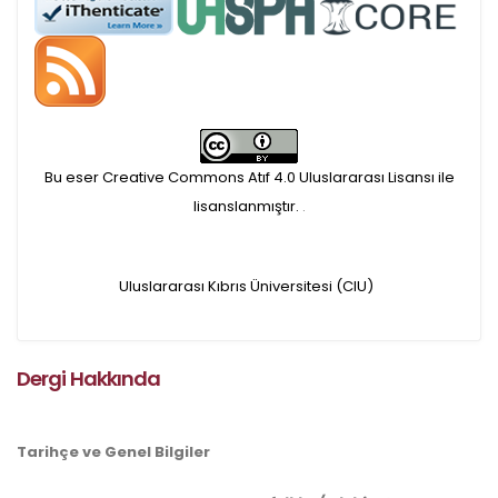
Makale İşletim Ücreti (APC)
alınmaktadır.
Hakem sürecine alınacak
makaleler için yazarlara
Bu eser Creative Commons Atıf 4.0 Uluslararası Lisansı ile
lisanslanmıştır.
.
APC ödeme bilgi mesajı
iletilmektedir.
Uluslararası Kıbrıs Üniversitesi (CIU)
APC bilgi mesajı
Dergi Hakkında
ulaşmadan ödeme yapan
yazarlara geri iade
Tarihçe ve Genel Bilgiler
yapılmamaktadır.