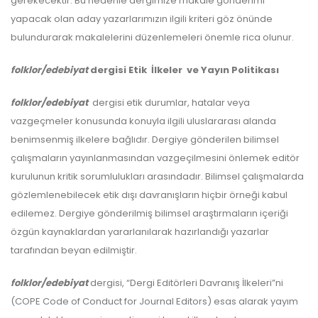
gerekecektir. Bu nedenle dergimize makale gönderimi
yapacak olan aday yazarlarımızın ilgili kriteri göz önünde
bulundurarak makalelerini düzenlemeleri önemle rica olunur.
folklor/edebiyat
dergisi Etik İlkeler ve Yayın Politikası
folklor/edebiyat
dergisi etik durumlar, hatalar veya
vazgeçmeler konusunda konuyla ilgili uluslararası alanda
benimsenmiş ilkelere bağlıdır. Dergiye gönderilen bilimsel
çalışmaların yayınlanmasından vazgeçilmesini önlemek editör
kurulunun kritik sorumlulukları arasındadır. Bilimsel çalışmalarda
gözlemlenebilecek etik dışı davranışların hiçbir örneği kabul
edilemez. Dergiye gönderilmiş bilimsel araştırmaların içeriği
özgün kaynaklardan yararlanılarak hazırlandığı yazarlar
tarafından beyan edilmiştir.
folklor/edebiyat
dergisi, “Dergi Editörleri Davranış İlkeleri”ni
(COPE Code of Conduct for Journal Editors) esas alarak yayım