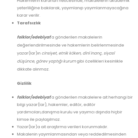
Hakemlerin kararları neticesinde, makalelerin akademik
yeterliliğine bakılarak, yayımlanıp yayımlanmayacağına
karar verilir.
Tarafsızlık
folklor/edebiyat
'a gönderilen makalelerin
değerlendirilmesinde ve hakemlerin belirlenmesinde
yazar(lar)ın
cinsiyet, etnik köken, dinî inanç, siyasî
düşünce, görev yaptığı kurum
gibi özellikleri kesinlikle
dikkate alınmaz.
Gizlilik
folklor/edebiyat
'a gönderilen makalelere ait herhangi bir
bilgi yazar(lar), hakemler, editör, editör
yardımcıları,danışma kurulu ve yayımcı dışında hiçbir
kimse ile paylaşılmaz.
Yazar(lar)a ait araştırma verileri korunmalıdır.
Makalenin yayımlanmasından veya reddedilmesinden