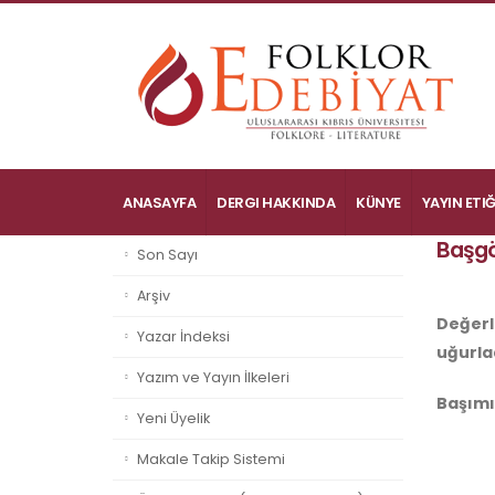
ANASAYFA
DERGI HAKKINDA
KÜNYE
YAYIN ETIĞ
Başgö
Son Sayı
Arşiv
Değerl
Yazar İndeksi
uğurlad
Yazım ve Yayın İlkeleri
Başımız
Yeni Üyelik
Makale Takip Sistemi