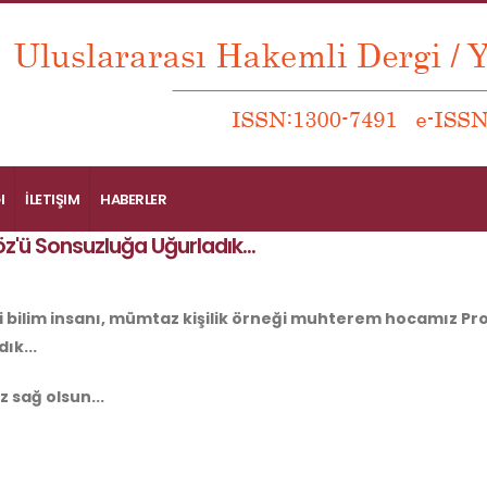
I
İLETIŞIM
HABERLER
z'ü Sonsuzluğa Uğurladık...
i bilim insanı, mümtaz kişilik örneği muhterem hocamız Pro
ık...
 sağ olsun...