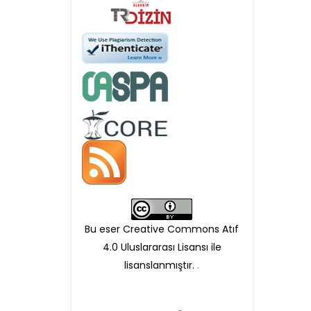
Öndenetimden geçen
makaleler için, 100 Avro
Makale İşletim Ücreti (APC)
alınmaktadır.
Hakem sürecine alınacak
makaleler için yazarlara
APC ödeme bilgi mesajı
Bu eser Creative Commons Atıf
iletilmektedir.
4.0 Uluslararası Lisansı ile
lisanslanmıştır.
.
APC bilgi mesajı
ulaşmadan ödeme yapan