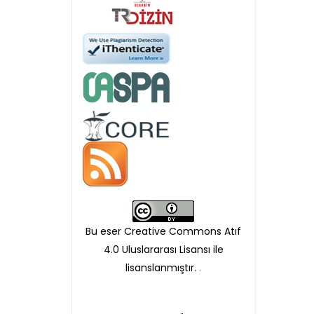
APC ödemesi
Öndenetimden geçen
makaleler için, 100 Avro
Makale İşletim Ücreti (APC)
alınmaktadır.
Hakem sürecine alınacak
makaleler için yazarlara
APC ödeme bilgi mesajı
Bu eser Creative Commons Atıf
iletilmektedir.
4.0 Uluslararası Lisansı ile
lisanslanmıştır.
.
APC bilgi mesajı
ulaşmadan ödeme yapan