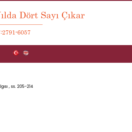
gısı
, ss.
205-214