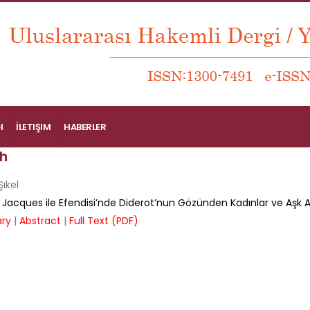
I
İLETIŞIM
HABERLER
h
ıkel
 Jacques ile Efendisi’nde Diderot’nun Gözünden Kadınlar ve Aşk Al
ry
|
Abstract
|
Full Text (PDF)