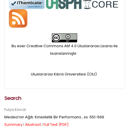
APC ödemesi
Öndenetimden geçen
makaleler için, 100 Avro
Makale İşletim Ücreti (APC)
Bu eser Creative Commons Atıf 4.0 Uluslararası Lisansı ile
alınmaktadır.
lisanslanmıştır.
.
Hakem sürecine alınacak
Uluslararası Kıbrıs Üniversitesi (CIU)
makaleler için yazarlara
APC ödeme bilgi mesajı
Search
iletilmektedir.
Fulya Kincal
APC bilgi mesajı
Medea’nın Ağıtı: Kinestetik Bir Performans
, ss.
551-566
Summary
|
Abstract
|
Full Text (PDF)
ulaşmadan ödeme yapan