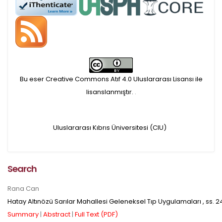
APC ödemesi
Öndenetimden geçen
makaleler için, 100 Avro
Makale İşletim Ücreti (APC)
Bu eser Creative Commons Atıf 4.0 Uluslararası Lisansı ile
alınmaktadır.
lisanslanmıştır.
.
Hakem sürecine alınacak
Uluslararası Kıbrıs Üniversitesi (CIU)
makaleler için yazarlara
APC ödeme bilgi mesajı
Search
iletilmektedir.
Rana Can
Hatay Altınözü Sarılar Mahallesi Geleneksel Tıp Uygulamaları
, ss.
2
APC bilgi mesajı
Summary
|
Abstract
|
Full Text (PDF)