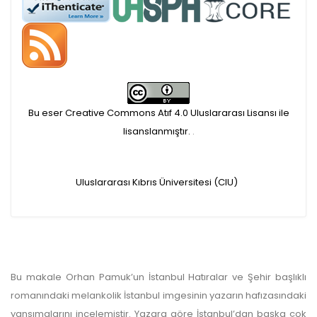
Öndenetimden geçen
makaleler için, 100 Avro
Makale İşletim Ücreti (APC)
Bu eser Creative Commons Atıf 4.0 Uluslararası Lisansı ile
alınmaktadır.
lisanslanmıştır.
.
Hakem sürecine alınacak
makaleler için yazarlara
Uluslararası Kıbrıs Üniversitesi (CIU)
APC ödeme bilgi mesajı
iletilmektedir.
Bu makale Orhan Pamuk’un İstanbul Hatıralar ve Şehir başlıklı
APC bilgi mesajı
romanındaki melankolik İstanbul imgesinin yazarın hafızasındaki
ulaşmadan ödeme yapan
yansımalarını incelemiştir. Yazara göre İstanbul’dan başka çok