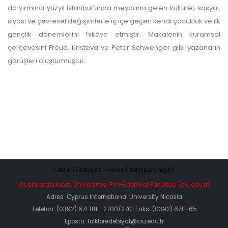
da yirminci yüzyıl İstanbul’unda meydana gelen kültürel, sosyal,
siyasi ve çevresel değişimlerle iç içe geçen kendi çocukluk ve ilk
gençlik dönemlerini hikâye etmiştir. Makalenin kuramsal
çerçevesini Freud, Kristeva ve Peter Schwenger gibi yazarların
görüşleri oluşturmuştur.
Folklor/Edebiyat » Home (dergipark.org.tr)
Uluslararası Kıbrıs Üniversitesi Fen-Edebiyat Fakültesi (ciu.edu.tr)
Adres :Cyprus International University Nicosia
Telefon :(0392) 671 1111 - 2700/2701 Faks :(0392) 671 1165
Eposta :folkloredebiyat@ciu.edu.tr