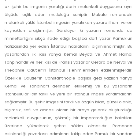
az şehir bu imgenin yaratığı derin melankoli duygusuna aynı
yazarlara geri iade
ölçüde eşlik eden mutluluğa sahiptir. Makale romandaki
melankoli yüklü İstanbul imgesini yaratırken yazara ilham veren
yapılmamaktadır.
kaynakları araştırmıştır. Görülüyor ki yazarın romanda da
minnettarlığını sıkça ifade ettiği başlıca dört yazar Pamuk’un
hafızasında yer eden İstanbul hatıralarını biçimlendirmiştir. Bu
yazarlardan ilk ikisi Yahya Kemal Beyatlı ve Ahmet Hamdi
Tanpınar’dır ve her ikisi de Fransız yazarlar Gerard de Nerval ve
Theophile Gautier’in İstanbul izlenimlerinden etkilenmişlerdir.
Makale Takip Sistemi
Özellikle Gautier’in Constantinople başlıklı gezi yazıları Yahya
Kemal ve Tanpınar’ı derinden etkilemiş ve bu yazarların
Dergiye makale 

gönderilmesi ve 

İstanbullular için farklı ve yerli bir İstanbul imgesi yaratmalarını
sonraki öndenetim, 

sağlamıştır. Bu şehir imgesini farklı ve özgün kılan, güzel olanla,
Alan Editörü değerlendirmesi 

ve hakem süreçleri,
biçimsiz, sefil ve acınası olanın bir araya gelerek oluşturduğu
Dergipark
 üzerinden  

melankoli duygusunun, çökmüş bir imparatorluğun kalıntıları
gerçekleştirilmektedir.
üzerinde yükselerek şehre hâkim olmasıdır. Romanda
esinlendiği yazarların adımlarını takip eden Pamuk bir yandan