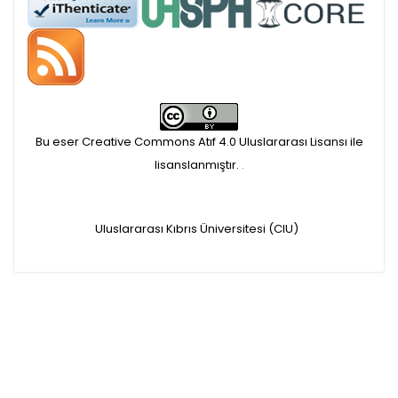
APC ödemesi
Öndenetimden geçen
makaleler için, 100 Avro
Makale İşletim Ücreti (APC)
Bu eser Creative Commons Atıf 4.0 Uluslararası Lisansı ile
alınmaktadır.
lisanslanmıştır.
.
Hakem sürecine alınacak
Uluslararası Kıbrıs Üniversitesi (CIU)
makaleler için yazarlara
APC ödeme bilgi mesajı
iletilmektedir.
APC bilgi mesajı
ulaşmadan ödeme yapan