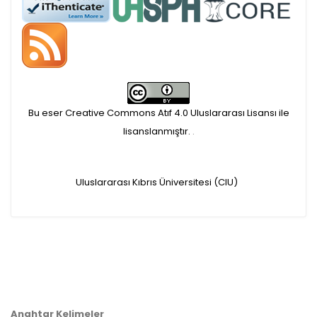
APC ödemesi
Öndenetimden geçen
makaleler için, 100 Avro
Makale İşletim Ücreti (APC)
Bu eser Creative Commons Atıf 4.0 Uluslararası Lisansı ile
alınmaktadır.
lisanslanmıştır.
.
Hakem sürecine alınacak
Uluslararası Kıbrıs Üniversitesi (CIU)
makaleler için yazarlara
APC ödeme bilgi mesajı
iletilmektedir.
APC bilgi mesajı
Anahtar Kelimeler