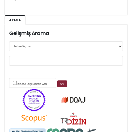
Ağustos 2026/III - 127
ARAMA
Kasım 2026/IV - 128
Gelişmiş Arama
Web sitemizde yapılan güncellemeler nedeniyle
makale takip sistemimiz ağırlıklı olarak dergi-
park
Sadece Başlıklarda Ara
üzerinden yürütülmektedir.
Scimago's grade