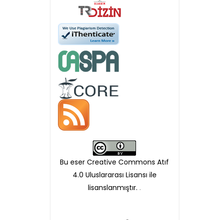
Öndenetimden geçen
makaleler için, 100 Avro
Makale İşletim Ücreti (APC)
alınmaktadır.
Hakem sürecine alınacak
makaleler için yazarlara
APC ödeme bilgi mesajı
Bu eser Creative Commons Atıf
iletilmektedir.
4.0 Uluslararası Lisansı ile
lisanslanmıştır.
.
APC bilgi mesajı
ulaşmadan ödeme yapan