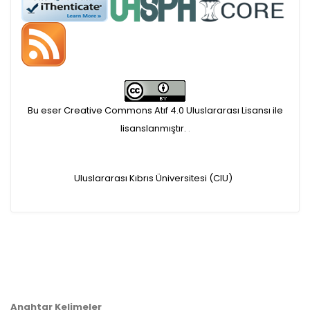
APC ödemesi
Öndenetimden geçen
makaleler için, 100 Avro
Makale İşletim Ücreti (APC)
Bu eser Creative Commons Atıf 4.0 Uluslararası Lisansı ile
alınmaktadır.
lisanslanmıştır.
.
Hakem sürecine alınacak
Uluslararası Kıbrıs Üniversitesi (CIU)
makaleler için yazarlara
APC ödeme bilgi mesajı
iletilmektedir.
APC bilgi mesajı
Anahtar Kelimeler