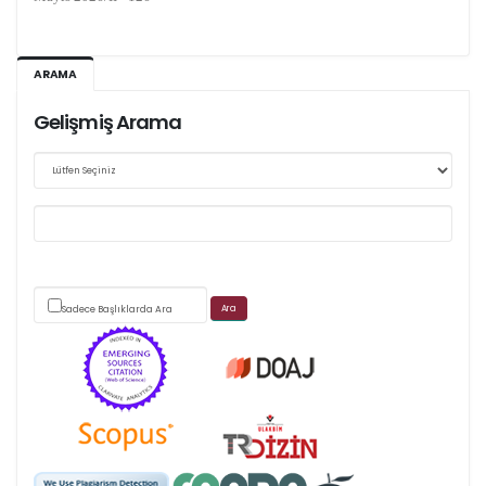
Ağustos 2026/III - 127
ARAMA
Kasım 2026/IV - 128
Gelişmiş Arama
Web sitemizde yapılan güncellemeler nedeniyle
makale takip sistemimiz ağırlıklı olarak dergi-
park
Sadece Başlıklarda Ara
üzerinden yürütülmektedir.
Scimago's grade