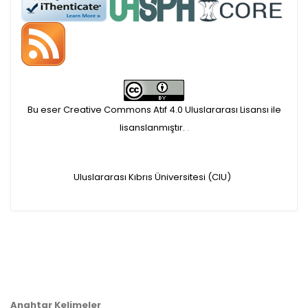
APC ödemesi
Öndenetimden geçen
makaleler için, 100 Avro
Makale İşletim Ücreti (APC)
Bu eser Creative Commons Atıf 4.0 Uluslararası Lisansı ile
alınmaktadır.
lisanslanmıştır.
.
Hakem sürecine alınacak
Uluslararası Kıbrıs Üniversitesi (CIU)
makaleler için yazarlara
APC ödeme bilgi mesajı
iletilmektedir.
APC bilgi mesajı
Anahtar Kelimeler