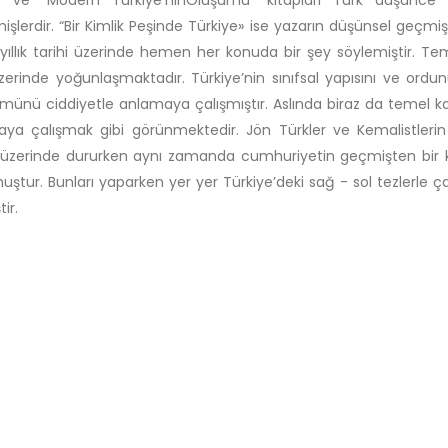
e” ve “Modern Türkiye’ninOluşumu” kitapları Türk düşünce d
mişlerdir. “Bir Kimlik Peşinde Türkiye» ise yazarın düşünsel geçmiş
i yıllık tarihi üzerinde hemen her konuda bir şey söylemiştir. Te
i üzerinde yoğunlaşmaktadır. Türkiye’nin sınıfsal yapısını ve ord
ünü ciddiyetle anlamaya çalışmıştır. Aslında biraz da temel kay
ya çalışmak gibi görünmektedir. Jön Türkler ve Kemalistlerin ikt
üzerinde dururken aynı zamanda cumhuriyetin geçmişten bir ko
ştur. Bunları yaparken yer yer Türkiye’deki sağ - sol tezlerle ça
ir.