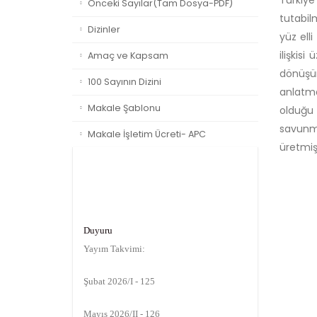
Türkiy
Önceki Sayılar(Tam Dosya-PDF)
tutabil
Dizinler
yüz ell
ilişkis
Amaç ve Kapsam
dönüşüm
100 Sayının Dizini
anlatma
Makale Şablonu
olduğu 
savunmu
Makale İşletim Ücreti- APC
üretmişt
Duyuru
Yayım Takvimi:
Şubat 2026/I - 125
Mayıs 2026/II - 126