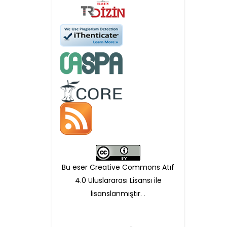
Öndenetimden geçen
makaleler için, 100 Avro
Makale İşletim Ücreti (APC)
alınmaktadır.
Hakem sürecine alınacak
makaleler için yazarlara
APC ödeme bilgi mesajı
Bu eser Creative Commons Atıf
iletilmektedir.
4.0 Uluslararası Lisansı ile
lisanslanmıştır.
.
APC bilgi mesajı
ulaşmadan ödeme yapan