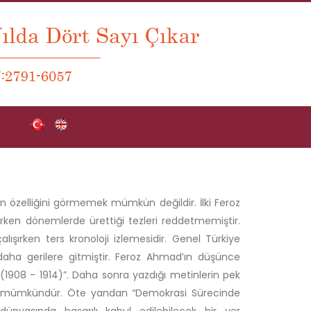
n özelliğini görmemek mümkün değildir. İlki Feroz
, erken dönemlerde ürettiği tezleri reddetmemiştir.
alışırken ters kronoloji izlemesidir. Genel Türkiye
daha gerilere gitmiştir. Feroz Ahmad’ın düşünce
kki (1908 - 1914)”. Daha sonra yazdığı metinlerin pek
mek mümkündür. Öte yandan “Demokrasi Sürecinde