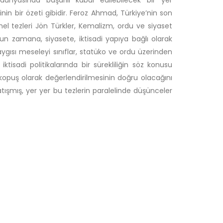
ünyasında başarılı kabul edilebilecek bir yer
inin bir özeti gibidir. Feroz Ahmad, Türkiye’nin son
mel tezleri Jön Türkler, Kemalizm, ordu ve siyaset
unun zamana, siyasete, iktisadi yapıya bağlı olarak
gısı meseleyi sınıflar, statüko ve ordu üzerinden
isadi politikalarında bir sürekliliğin söz konusu
puş olarak değerlendirilmesinin doğru olacağını
tışmış, yer yer bu tezlerin paralelinde düşünceler