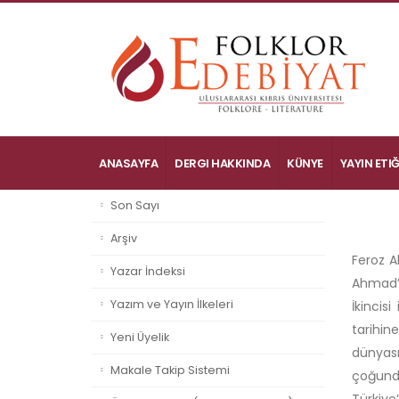
ANASAYFA
DERGI HAKKINDA
KÜNYE
YAYIN ETIĞ
Son Sayı
Arşiv
Feroz A
Yazar İndeksi
Ahmad’ı
Yazım ve Yayın İlkeleri
İkincis
tarihin
Yeni Üyelik
dünyasın
Makale Takip Sistemi
çoğunda