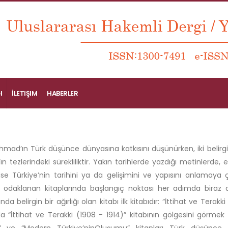
I
İLETIŞIM
HABERLER
hmad’ın Türk düşünce dünyasına katkısını düşünürken, iki belirgi
n tezlerindeki sürekliliktir. Yakın tarihlerde yazdığı metinlerde
i ise Türkiye’nin tarihini ya da gelişimini ve yapısını anlamaya ç
e odaklanan kitaplarında başlangıç noktası her adımda biraz 
da belirgin bir ağırlığı olan kitabı ilk kitabıdır: “İttihat ve Tera
 “İttihat ve Terakki (1908 - 1914)” kitabının gölgesini gör