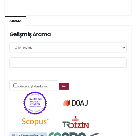
Ağustos 2026/III - 127
ARAMA
Kasım 2026/IV - 128
Gelişmiş Arama
Web sitemizde yapılan güncellemeler nedeniyle
makale takip sistemimiz ağırlıklı olarak dergi-
park
üzerinden yürütülmektedir.
Sadece Başlıklarda Ara
Scimago's grade