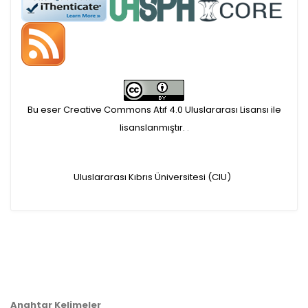
APC ödemesi
Öndenetimden geçen
makaleler için, 100 Avro
Makale İşletim Ücreti (APC)
Bu eser Creative Commons Atıf 4.0 Uluslararası Lisansı ile
alınmaktadır.
lisanslanmıştır.
.
Hakem sürecine alınacak
Uluslararası Kıbrıs Üniversitesi (CIU)
makaleler için yazarlara
APC ödeme bilgi mesajı
iletilmektedir.
APC bilgi mesajı
Anahtar Kelimeler