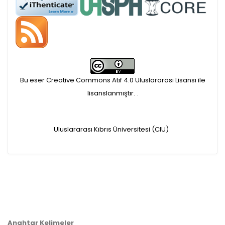
APC ödemesi
Öndenetimden geçen
makaleler için, 100 Avro
Makale İşletim Ücreti (APC)
Bu eser Creative Commons Atıf 4.0 Uluslararası Lisansı ile
alınmaktadır.
lisanslanmıştır.
.
Hakem sürecine alınacak
Uluslararası Kıbrıs Üniversitesi (CIU)
makaleler için yazarlara
APC ödeme bilgi mesajı
iletilmektedir.
APC bilgi mesajı
Anahtar Kelimeler
ulaşmadan ödeme yapan