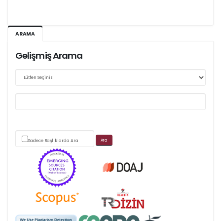
Ağustos 2026/III - 127
ARAMA
Kasım 2026/IV - 128
Gelişmiş Arama
Web sitemizde yapılan güncellemeler nedeniyle
makale takip sistemimiz ağırlıklı olarak dergi-
park
üzerinden yürütülmektedir.
Sadece Başlıklarda Ara
Scimago's grade