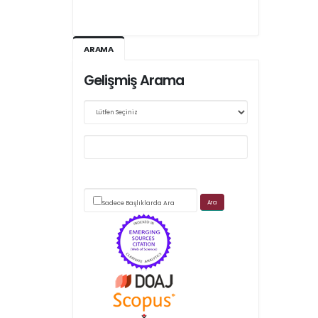
Ağustos 2026/III - 127
Kasım 2026/IV - 128
ARAMA
Gelişmiş Arama
Web sitemizde yapılan güncellemeler nedeniyle
makale takip sistemimiz ağırlıklı olarak dergi-
park
üzerinden yürütülmektedir.
Sadece Başlıklarda Ara
Scimago's grade
APC ödemesi