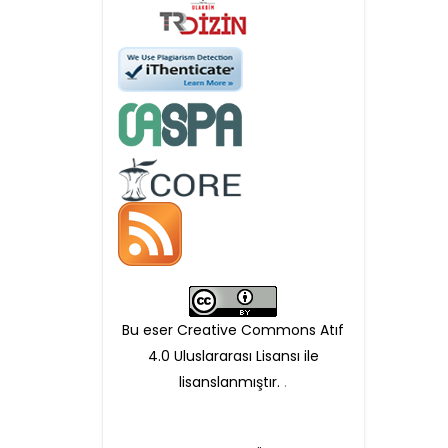
Öndenetimden geçen
makaleler için, 100 Avro
Makale İşletim Ücreti (APC)
alınmaktadır.
Hakem sürecine alınacak
makaleler için yazarlara
APC ödeme bilgi mesajı
Bu eser Creative Commons Atıf
iletilmektedir.
4.0 Uluslararası Lisansı ile
lisanslanmıştır.
.
APC bilgi mesajı
ulaşmadan ödeme yapan