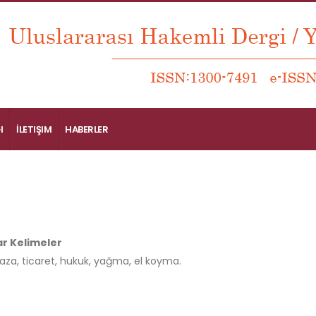
I
İLETIŞIM
HABERLER
r Kelimeler
aza, ticaret, hukuk, yağma, el koyma.