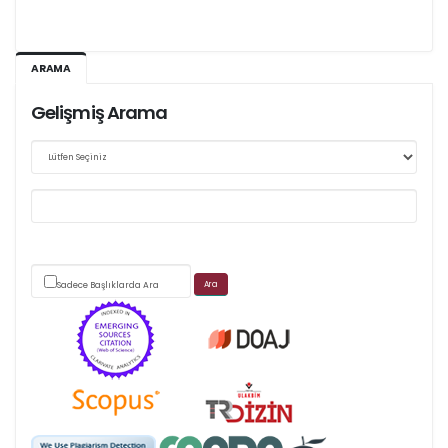
Web sitemizde yapılan güncellemeler nedeniyle
ARAMA
makale takip sistemimiz ağırlıklı olarak dergi-
Gelişmiş Arama
park
üzerinden yürütülmektedir.
Sadece Başlıklarda Ara
Scimago's grade
APC ödemesi
Öndenetimden geçen
makaleler için, 100 Avro