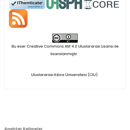
Makale İşletim Ücreti (APC)
alınmaktadır.
Hakem sürecine alınacak
makaleler için yazarlara
Bu eser Creative Commons Atıf 4.0 Uluslararası Lisansı ile
lisanslanmıştır.
.
APC ödeme bilgi mesajı
iletilmektedir.
Uluslararası Kıbrıs Üniversitesi (CIU)
APC bilgi mesajı
ulaşmadan ödeme yapan
yazarlara geri iade
yapılmamaktadır.
Anahtar Kelimeler