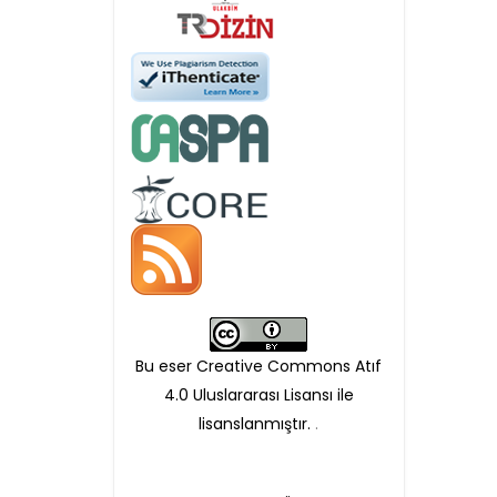
APC ödemesi
Öndenetimden geçen
makaleler için, 100 Avro
Makale İşletim Ücreti (APC)
alınmaktadır.
Hakem sürecine alınacak
makaleler için yazarlara
APC ödeme bilgi mesajı
Bu eser Creative Commons Atıf
iletilmektedir.
4.0 Uluslararası Lisansı ile
lisanslanmıştır.
.
APC bilgi mesajı
ulaşmadan ödeme yapan