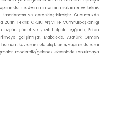
alarının yerine geleneksel Türk Hamamı tipolojisi
n yapımında, modern mimarinin malzeme ve teknik
k tasarlanmış ve gerçekleştirilmiştir. Günümüzde
ta Zürih Teknik Okulu Arşivi ile Cumhurbaşkanlığı
n özgün görsel ve yazılı belgeler ışığında, Erken
rilmeye çalışılmıştır. Makalede, Atatürk Orman
in hamam kavramını ele alış biçimi, yapının dönemi
 paradigmalar, modernlik/gelenek ekseninde tanıtılmaya