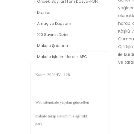
dönemin
Önceki Sayılar(Tam Dosya-PDF)
Duyuru
yeğlenm
Dizinler
Yayım Takvimi:
olanakl
harap d
Amaç ve Kapsam
Şubat 2026/I - 125
Köşkü A
100 Sayının Dizini
Cumhuri
Mayıs 2026/II - 126
Makale Şablonu
Çiftliğ
ile kurd
Ağustos 2026/III - 127
Makale İşletim Ücreti- APC
ve tartı
Kasım 2026/IV - 128
Web sitemizde yapılan güncellemeler nedeniyle
makale takip sistemimiz ağırlıklı olarak dergi-
park
üzerinden yürütülmektedir.