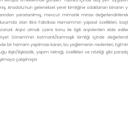
 Avrupa örneklerinde görülen “fabrika içinde duş yeri” uygulam
iş, Anadolu’nun geleneksel yerel kimliğine odaklanan binanı
arından yararlanılmış, mevcut mimarlık mirası değerlendirilere
urumda olan Bira Fabrikası Hamamı’nın yapısal özellikleri, baş
tatürk Arşivi olmak üzere konu ile ilgili arşivlerden elde edile
yet Dönemi’nin katmanlı/karmaşık kimliği içinde değerlendi
i’nde bir hamam yapılması kararı, bu yeğlemenin nedenleri, Egli’n
uğu ilişki/ilişkisizlik, yapım tekniği, özellikleri ve niteliği gibi
şılmaya çalışılmıştır