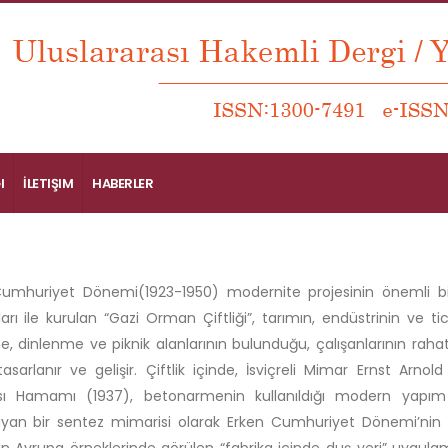
I
İLETIŞIM
HABERLER
umhuriyet Dönemi(1923-1950) modernite projesinin önemli bir
ları ile kurulan “Gazi Orman Çiftliği”, tarımın, endüstrinin ve t
, dinlenme ve piknik alanlarının bulunduğu, çalışanlarının raha
tasarlanır ve gelişir. Çiftlik içinde, İsviçreli Mimar Ernst Arnol
ası Hamamı (1937), betonarmenin kullanıldığı modern yapım t
an bir sentez mimarisi olarak Erken Cumhuriyet Dönemi’nin ilg