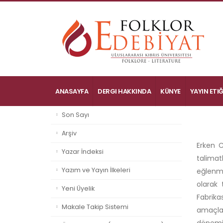
ANASAYFA
DERGI HAKKINDA
KÜNYE
YAYIN ETIĞ
Son Sayı
Arşiv
Erken C
Yazar İndeksi
talimat
Yazım ve Yayın İlkeleri
eğlenme
olarak 
Yeni Üyelik
Fabrik
Makale Takip Sistemi
amaçlay