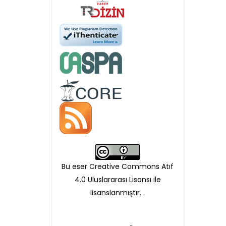
APC ödeme bilgi mesajı
iletilmektedir.
APC bilgi mesajı
ulaşmadan ödeme yapan
yazarlara geri iade
yapılmamaktadır.
Bu eser Creative Commons Atıf
4.0 Uluslararası Lisansı ile
lisanslanmıştır.
.
Makale Takip Sistemi