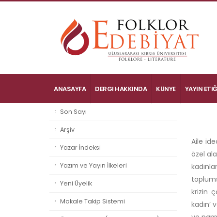
ANASAYFA
DERGI HAKKINDA
KÜNYE
YAYIN ETIĞ
Son Sayı
Arşiv
Aile id
Yazar İndeksi
özel al
Yazım ve Yayın İlkeleri
kadınla
toplums
Yeni Üyelik
krizin 
Makale Takip Sistemi
kadın’ v