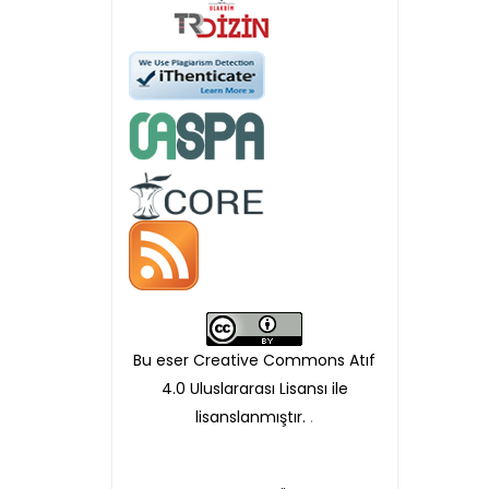
Öndenetimden geçen
makaleler için, 100 Avro
Makale İşletim Ücreti (APC)
alınmaktadır.
Hakem sürecine alınacak
makaleler için yazarlara
APC ödeme bilgi mesajı
Bu eser Creative Commons Atıf
iletilmektedir.
4.0 Uluslararası Lisansı ile
lisanslanmıştır.
.
APC bilgi mesajı
ulaşmadan ödeme yapan