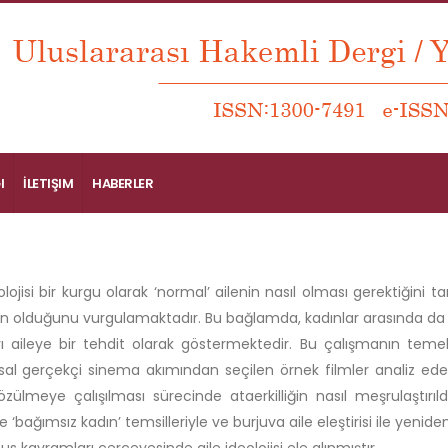
I
İLETIŞIM
HABERLER
eolojisi bir kurgu olarak ‘normal’ ailenin nasıl olması gerektiği
an olduğunu vurgulamaktadır. Bu bağlamda, kadınlar arasında da
rı aileye bir tehdit olarak göstermektedir. Bu çalışmanın tem
al gerçekçi sinema akımından seçilen örnek filmler analiz eder
çözülmeye çalışılması sürecinde ataerkilliğin nasıl meşrulaştırıldı
e ‘bağımsız kadın’ temsilleriyle ve burjuva aile eleştirisi ile yeni