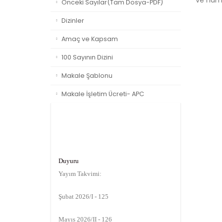
ve namu
Önceki Sayılar(Tam Dosya-PDF)
Dizinler
Amaç ve Kapsam
100 Sayının Dizini
Makale Şablonu
Makale İşletim Ücreti- APC
Duyuru
Yayım Takvimi:
Şubat 2026/I - 125
Mayıs 2026/II - 126