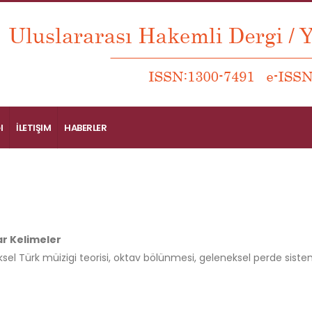
I
İLETIŞIM
HABERLER
r Kelimeler
sel Türk müizigi teorisi, oktav bölünmesi, geleneksel perde sistem