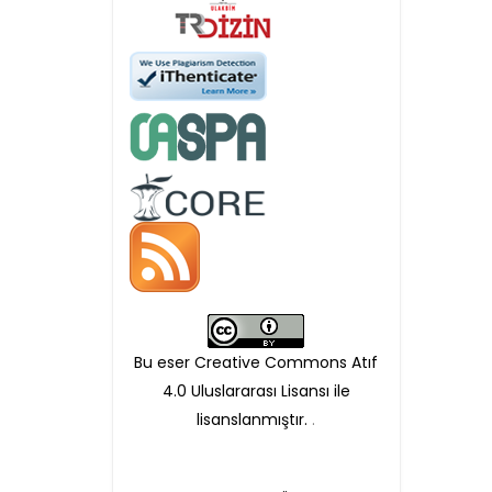
Öndenetimden geçen
makaleler için, 100 Avro
Makale İşletim Ücreti (APC)
alınmaktadır.
Hakem sürecine alınacak
makaleler için yazarlara
APC ödeme bilgi mesajı
Bu eser Creative Commons Atıf
iletilmektedir.
4.0 Uluslararası Lisansı ile
lisanslanmıştır.
.
APC bilgi mesajı
ulaşmadan ödeme yapan