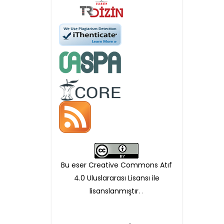
Öndenetimden geçen
makaleler için, 100 Avro
Makale İşletim Ücreti (APC)
alınmaktadır.
Hakem sürecine alınacak
makaleler için yazarlara
APC ödeme bilgi mesajı
Bu eser Creative Commons Atıf
iletilmektedir.
4.0 Uluslararası Lisansı ile
lisanslanmıştır.
.
APC bilgi mesajı
ulaşmadan ödeme yapan