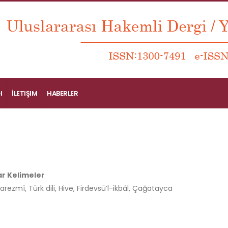
I
İLETIŞIM
HABERLER
r Kelimeler
rezmî, Türk dili, Hive, Firdevsü’l-ikbâl, Çağatayca