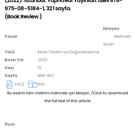
(2022). İstanbul: Yapı Kredi Yayınları. ISBN 978-
yazarlara geri iade
975-08-5184-1, 321 sayfa.
(
Book Review
)
yapılmamaktadır.
Ekleyen
Yazar
:
Mehmet
Aydın
Türü
:
Kitap Tanıtım ve Değerlendirme
Baskı Yılı
:
2022
Sayı
:
111
Makale Takip Sistemi
Sayfa
:
899-907
Dergiye makale 

2422
1651
gönderilmesi ve 

sonraki öndenetim, 

Bu eserin tam metnini indirmek için tıklayın. /Click to download
Alan Editörü değerlendirmesi 

the full text of this article
ve hakem süreçleri,
Dergipark
 üzerinden  

gerçekleştirilmektedir.
Özet