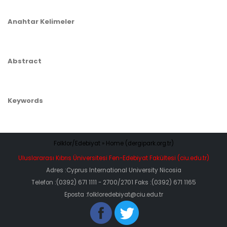
Anahtar Kelimeler
Abstract
Keywords
Folklor/Edebiyat » Home (dergipark.org.tr)
Uluslararası Kıbrıs Üniversitesi Fen-Edebiyat Fakültesi (ciu.edu.tr)
Adres :Cyprus International University Nicosia
Telefon :(0392) 671 1111 - 2700/2701 Faks :(0392) 671 1165
Eposta :folkloredebiyat@ciu.edu.tr