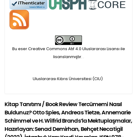
Öndenetimden geçen
makaleler için, 100 Avro
Makale İşletim Ücreti (APC)
alınmaktadır.
Bu eser Creative Commons Atıf 4.0 Uluslararası Lisansı ile
lisanslanmıştır.
.
Hakem sürecine alınacak
makaleler için yazarlara
Uluslararası Kıbrıs Üniversitesi (CIU)
APC ödeme bilgi mesajı
iletilmektedir.
Kitap Tanıtımı / Book Review Tercümemi Nasıl
Buldunuz? Otto Spies, Andreas Tietze, Annemarie
APC bilgi mesajı
Schimmel ve H. Wilfrid Brands’la Mektuplaşmalar,
Hazırlayan: Senad Demirhan, Behçet Necatigil
ulaşmadan ödeme yapan