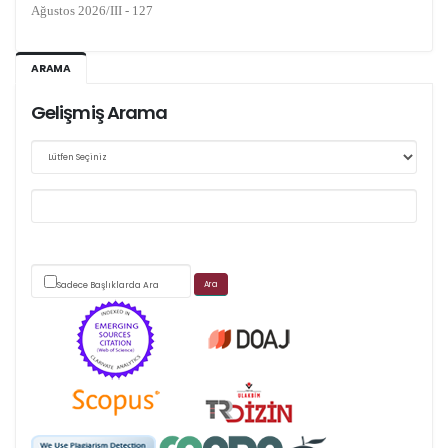
Ağustos 2026/III - 127
Kasım 2026/IV - 128
ARAMA
Gelişmiş Arama
Web sitemizde yapılan güncellemeler nedeniyle
makale takip sistemimiz ağırlıklı olarak dergi-
park
üzerinden yürütülmektedir.
Sadece Başlıklarda Ara
Scimago's grade
APC ödemesi