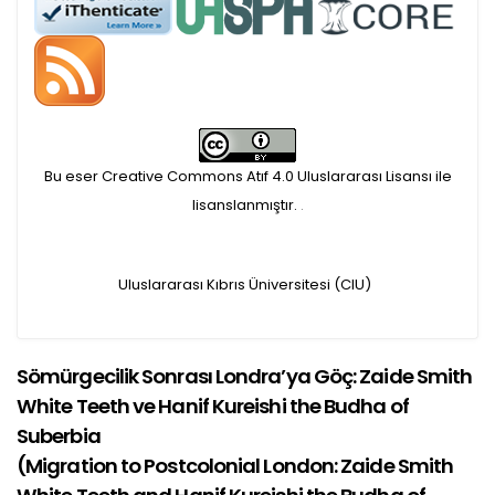
Öndenetimden geçen
makaleler için, 100 Avro
Makale İşletim Ücreti (APC)
Bu eser Creative Commons Atıf 4.0 Uluslararası Lisansı ile
alınmaktadır.
lisanslanmıştır.
.
Hakem sürecine alınacak
makaleler için yazarlara
Uluslararası Kıbrıs Üniversitesi (CIU)
APC ödeme bilgi mesajı
Sömürgecilik Sonrası Londra’ya Göç: Zaide Smith
iletilmektedir.
White Teeth ve Hanif Kureishi the Budha of
APC bilgi mesajı
Suberbia
(
Migration to Postcolonial London: Zaide Smith
ulaşmadan ödeme yapan