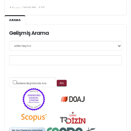
Ağustos 2026/III - 127
Kasım 2026/IV - 128
ARAMA
Gelişmiş Arama
Web sitemizde yapılan güncellemeler nedeniyle
makale takip sistemimiz ağırlıklı olarak dergi-
park
üzerinden yürütülmektedir.
Sadece Başlıklarda Ara
Scimago's grade
APC ödemesi