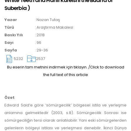
White Teeth and Hanif Kureishi the Budha of
Suberbia
)
yazarlara geri iade
Yazar
:
Nazan Tutaş
yapılmamaktadır.
Türü
:
Araştırma Makalesi
Baskı Yılı
:
2018
Sayı
:
96
Sayfa
:
29-36
5232
2537
Bu eserin tam metnini indirmek için tıklayın. /Click to download
Makale Takip Sistemi
the full text of this article
Dergiye makale 

gönderilmesi ve 

sonraki öndenetim, 

Özet
Alan Editörü değerlendirmesi 

ve hakem süreçleri,
Edward Said’e göre ‘sömürgecilik’ bölgesel istila ve yerleşme
Dergipark
 üzerinden  

anlamına gelmektedir (2003, s.8). Sömürgecilik Sonrası ise
gerçekleştirilmektedir.
sömürgeciliğin tersi olarak anlatılabilir. Yani eski sömürgelerden
gelenlerin bölgeyi istilası ve yerleşmesi denebilir. İkinci Dünya