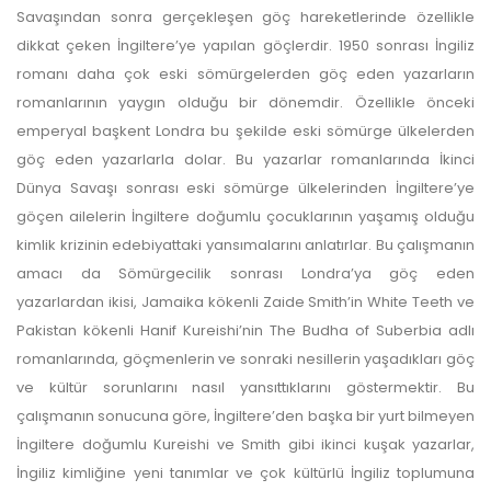
Savaşından sonra gerçekleşen göç hareketlerinde özellikle
dikkat çeken İngiltere’ye yapılan göçlerdir. 1950 sonrası İngiliz
romanı daha çok eski sömürgelerden göç eden yazarların
romanlarının yaygın olduğu bir dönemdir. Özellikle önceki
emperyal başkent Londra bu şekilde eski sömürge ülkelerden
göç eden yazarlarla dolar. Bu yazarlar romanlarında İkinci
Dünya Savaşı sonrası eski sömürge ülkelerinden İngiltere’ye
göçen ailelerin İngiltere doğumlu çocuklarının yaşamış olduğu
kimlik krizinin edebiyattaki yansımalarını anlatırlar. Bu çalışmanın
amacı da Sömürgecilik sonrası Londra’ya göç eden
yazarlardan ikisi, Jamaika kökenli Zaide Smith’in White Teeth ve
Pakistan kökenli Hanif Kureishi’nin The Budha of Suberbia adlı
romanlarında, göçmenlerin ve sonraki nesillerin yaşadıkları göç
ve kültür sorunlarını nasıl yansıttıklarını göstermektir. Bu
çalışmanın sonucuna göre, İngiltere’den başka bir yurt bilmeyen
İngiltere doğumlu Kureishi ve Smith gibi ikinci kuşak yazarlar,
İngiliz kimliğine yeni tanımlar ve çok kültürlü İngiliz toplumuna