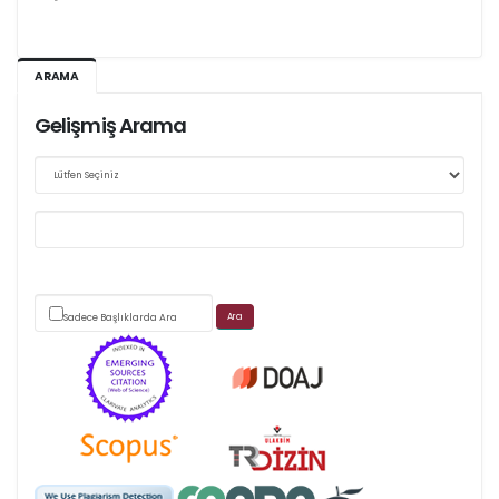
Ağustos 2026/III - 127
ARAMA
Kasım 2026/IV - 128
Gelişmiş Arama
Web sitemizde yapılan güncellemeler nedeniyle
makale takip sistemimiz ağırlıklı olarak dergi-
park
Sadece Başlıklarda Ara
üzerinden yürütülmektedir.
Scimago's grade