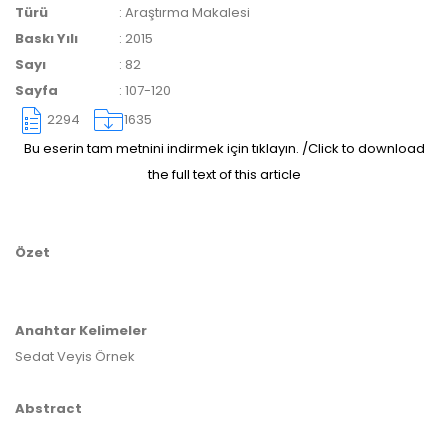
ulaşmadan ödeme yapan
Türü
:
Araştırma Makalesi
Baskı Yılı
:
2015
yazarlara geri iade
Sayı
:
82
Sayfa
:
107-120
yapılmamaktadır.
2294
1635
Bu eserin tam metnini indirmek için tıklayın. /Click to download
the full text of this article
Özet
Makale Takip Sistemi
Dergiye makale 

gönderilmesi ve 

Anahtar Kelimeler
sonraki öndenetim, 

Alan Editörü değerlendirmesi 

Sedat Veyis Örnek
ve hakem süreçleri,
Dergipark
 üzerinden  

gerçekleştirilmektedir.
Abstract