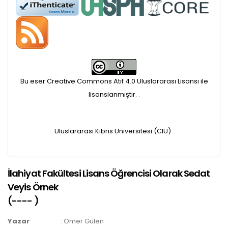
APC ödemesi
Öndenetimden geçen
makaleler için, 100 Avro
Makale İşletim Ücreti (APC)
Bu eser Creative Commons Atıf 4.0 Uluslararası Lisansı ile
alınmaktadır.
lisanslanmıştır.
.
Hakem sürecine alınacak
Uluslararası Kıbrıs Üniversitesi (CIU)
makaleler için yazarlara
APC ödeme bilgi mesajı
İlahiyat Fakültesi Lisans Öğrencisi Olarak Sedat
iletilmektedir.
Veyis Örnek
(
----
)
APC bilgi mesajı
Yazar
:
Ömer Gülen