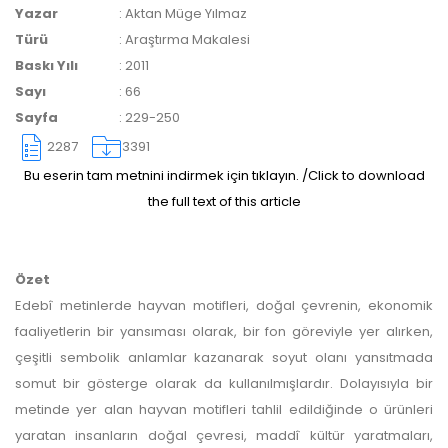
Yazar
:
Aktan Müge Yılmaz
Türü
:
Araştırma Makalesi
Baskı Yılı
:
2011
Makale Takip Sistemi
Sayı
:
66
Sayfa
:
229-250
Dergiye makale 

gönderilmesi ve 

2287
3391
sonraki öndenetim, 

Alan Editörü değerlendirmesi 

Bu eserin tam metnini indirmek için tıklayın. /Click to download
ve hakem süreçleri,
the full text of this article
Dergipark
 üzerinden  

gerçekleştirilmektedir.
Özet
Edebî metinlerde hayvan motifleri, doğal çevrenin, ekonomik
faaliyetlerin bir yansıması olarak, bir fon göreviyle yer alırken,
çeşitli sembolik anlamlar kazanarak soyut olanı yansıtmada
somut bir gösterge olarak da kullanılmışlardır. Dolayısıyla bir
metinde yer alan hayvan motifleri tahlil edildiğinde o ürünleri
yaratan insanların doğal çevresi, maddî kültür yaratmaları,