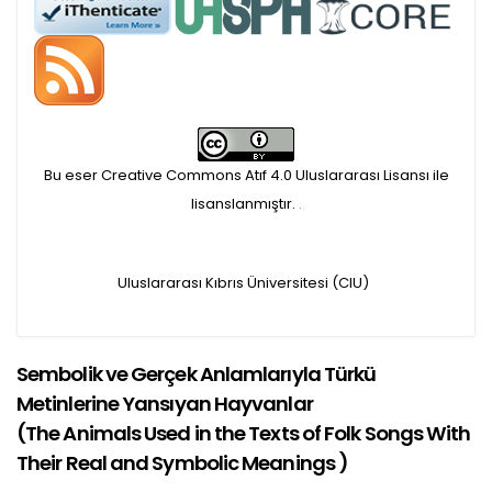
Hakem sürecine alınacak
makaleler için yazarlara
APC ödeme bilgi mesajı
Bu eser Creative Commons Atıf 4.0 Uluslararası Lisansı ile
iletilmektedir.
lisanslanmıştır.
.
APC bilgi mesajı
Uluslararası Kıbrıs Üniversitesi (CIU)
ulaşmadan ödeme yapan
yazarlara geri iade
Sembolik ve Gerçek Anlamlarıyla Türkü
Metinlerine Yansıyan Hayvanlar
yapılmamaktadır.
(
The Animals Used in the Texts of Folk Songs With
Their Real and Symbolic Meanings
)