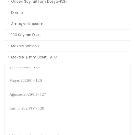
Önceki Sayılar(Tam Dosya-PDF)
Dizinler
Amaç ve Kapsam
100 Sayının Dizini
Duyuru
Makale Şablonu
Yayım Takvimi:
Makale İşletim Ücreti- APC
Şubat 2026/I - 125
Mayıs 2026/II - 126
Ağustos 2026/III - 127
Kasım 2026/IV - 128
Web sitemizde yapılan güncellemeler nedeniyle