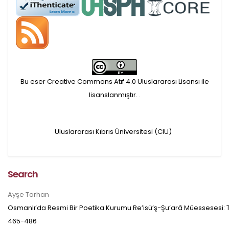
APC ödemesi
Öndenetimden geçen
makaleler için, 100 Avro
Makale İşletim Ücreti (APC)
Bu eser Creative Commons Atıf 4.0 Uluslararası Lisansı ile
alınmaktadır.
lisanslanmıştır.
.
Hakem sürecine alınacak
Uluslararası Kıbrıs Üniversitesi (CIU)
makaleler için yazarlara
APC ödeme bilgi mesajı
Search
iletilmektedir.
Ayşe Tarhan
Osmanlı’da Resmi Bir Poetika Kurumu Re’isü’ş-Şu’arâ Müessesesi: Te
APC bilgi mesajı
465-486