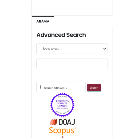
Ağustos 2026/III - 127
Kasım 2026/IV - 128
ARAMA
Advanced Search
Web sitemizde yapılan güncellemeler nedeniyle
makale takip sistemimiz ağırlıklı olarak dergi-
park
üzerinden yürütülmektedir.
Search titles only
Scimago's grade
APC ödemesi