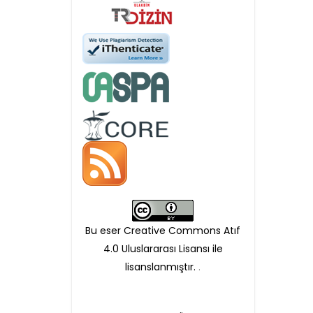
Öndenetimden geçen
makaleler için, 100 Avro
Makale İşletim Ücreti (APC)
alınmaktadır.
Hakem sürecine alınacak
makaleler için yazarlara
APC ödeme bilgi mesajı
Bu eser Creative Commons Atıf
iletilmektedir.
4.0 Uluslararası Lisansı ile
lisanslanmıştır.
.
APC bilgi mesajı
ulaşmadan ödeme yapan