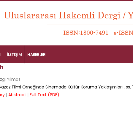
I
İLETIŞIM
HABERLER
h
zgi Yılmaz
k Gazoz Filmi Örneğinde Sinemada Kültür Koruma Yaklaşımları
, ss.
ry
|
Abstract
|
Full Text (PDF)