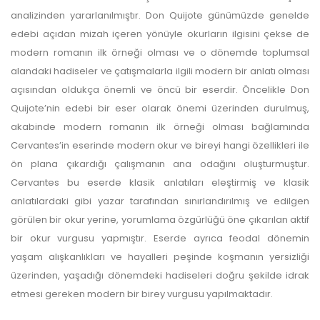
analizinden yararlanılmıştır. Don Quijote günümüzde genelde
yazarlara geri iade
edebi açıdan mizah içeren yönüyle okurların ilgisini çekse de
yapılmamaktadır.
modern romanın ilk örneği olması ve o dönemde toplumsal
alandaki hadiseler ve çatışmalarla ilgili modern bir anlatı olması
açısından oldukça önemli ve öncü bir eserdir. Öncelikle Don
Quijote’nin edebi bir eser olarak önemi üzerinden durulmuş,
akabinde modern romanın ilk örneği olması bağlamında
Cervantes’in eserinde modern okur ve bireyi hangi özellikleri ile
ön plana çıkardığı çalışmanın ana odağını oluşturmuştur.
Makale Takip Sistemi
Cervantes bu eserde klasik anlatıları eleştirmiş ve klasik
Dergiye makale 

anlatılardaki gibi yazar tarafından sınırlandırılmış ve edilgen
gönderilmesi ve 

görülen bir okur yerine, yorumlama özgürlüğü öne çıkarılan aktif
sonraki öndenetim, 

Alan Editörü değerlendirmesi 

bir okur vurgusu yapmıştır. Eserde ayrıca feodal dönemin
ve hakem süreçleri,
yaşam alışkanlıkları ve hayalleri peşinde koşmanın yersizliği
Dergipark
 üzerinden  

gerçekleştirilmektedir.
üzerinden, yaşadığı dönemdeki hadiseleri doğru şekilde idrak
etmesi gereken modern bir birey vurgusu yapılmaktadır.