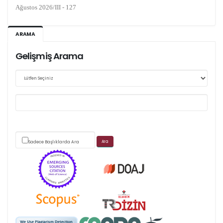
Ağustos 2026/III - 127
Kasım 2026/IV - 128
ARAMA
Gelişmiş Arama
Web sitemizde yapılan güncellemeler nedeniyle
makale takip sistemimiz ağırlıklı olarak dergi-
park
üzerinden yürütülmektedir.
Sadece Başlıklarda Ara
Scimago's grade
APC ödemesi