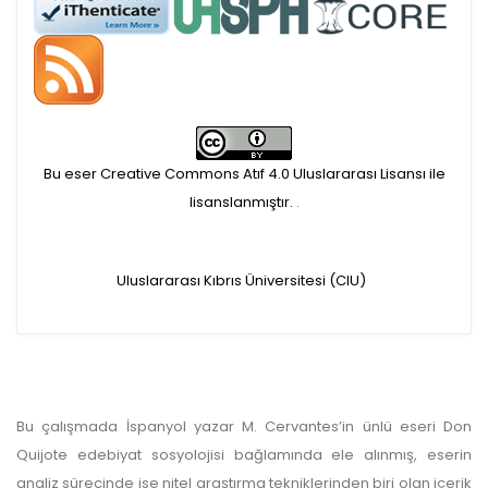
Öndenetimden geçen
makaleler için, 100 Avro
Makale İşletim Ücreti (APC)
alınmaktadır.
Bu eser Creative Commons Atıf 4.0 Uluslararası Lisansı ile
lisanslanmıştır.
.
Hakem sürecine alınacak
makaleler için yazarlara
Uluslararası Kıbrıs Üniversitesi (CIU)
APC ödeme bilgi mesajı
iletilmektedir.
APC bilgi mesajı
Bu çalışmada İspanyol yazar M. Cervantes’in ünlü eseri Don
Quijote edebiyat sosyolojisi bağlamında ele alınmış, eserin
ulaşmadan ödeme yapan
analiz sürecinde ise nitel araştırma tekniklerinden biri olan içerik