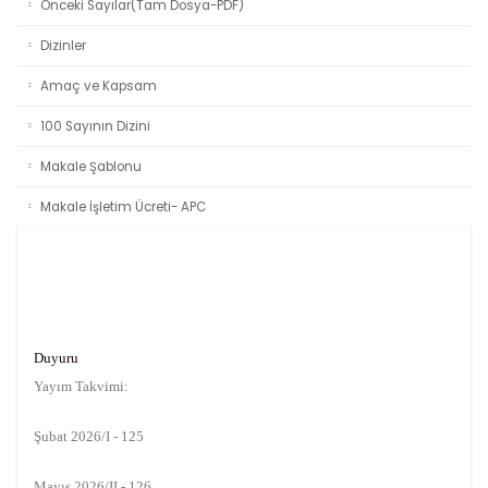
Önceki Sayılar(Tam Dosya-PDF)
Dizinler
Amaç ve Kapsam
100 Sayının Dizini
Makale Şablonu
Makale İşletim Ücreti- APC
Duyuru
Yayım Takvimi:
Şubat 2026/I - 125
Mayıs 2026/II - 126