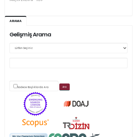
Ağustos 2026/III - 127
ARAMA
Kasım 2026/IV - 128
Gelişmiş Arama
Web sitemizde yapılan güncellemeler nedeniyle
makale takip sistemimiz ağırlıklı olarak dergi-
park
Sadece Başlıklarda Ara
üzerinden yürütülmektedir.
Scimago's grade