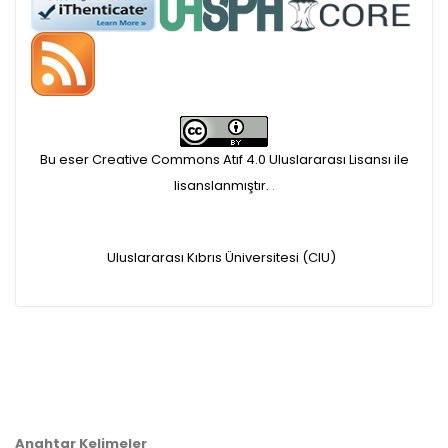
APC ödemesi
Öndenetimden geçen
makaleler için, 100 Avro
Makale İşletim Ücreti (APC)
Bu eser Creative Commons Atıf 4.0 Uluslararası Lisansı ile
alınmaktadır.
lisanslanmıştır.
.
Hakem sürecine alınacak
Uluslararası Kıbrıs Üniversitesi (CIU)
makaleler için yazarlara
APC ödeme bilgi mesajı
iletilmektedir.
APC bilgi mesajı
Anahtar Kelimeler