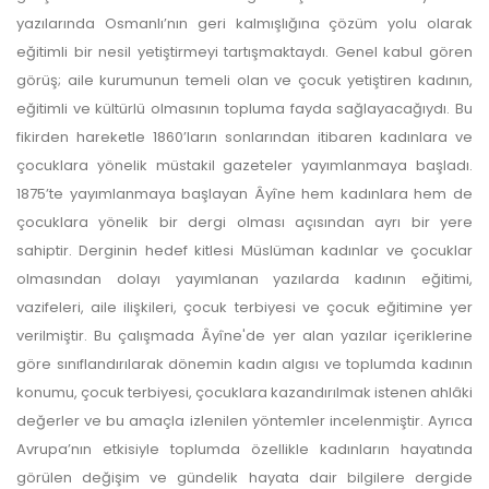
yazılarında Osmanlı’nın geri kalmışlığına çözüm yolu olarak
yazarlara geri iade
eğitimli bir nesil yetiştirmeyi tartışmaktaydı. Genel kabul gören
görüş; aile kurumunun temeli olan ve çocuk yetiştiren kadının,
yapılmamaktadır.
eğitimli ve kültürlü olmasının topluma fayda sağlayacağıydı. Bu
fikirden hareketle 1860’ların sonlarından itibaren kadınlara ve
çocuklara yönelik müstakil gazeteler yayımlanmaya başladı.
1875’te yayımlanmaya başlayan Âyîne hem kadınlara hem de
çocuklara yönelik bir dergi olması açısından ayrı bir yere
sahiptir. Derginin hedef kitlesi Müslüman kadınlar ve çocuklar
Makale Takip Sistemi
olmasından dolayı yayımlanan yazılarda kadının eğitimi,
vazifeleri, aile ilişkileri, çocuk terbiyesi ve çocuk eğitimine yer
Dergiye makale 

verilmiştir. Bu çalışmada Âyîne'de yer alan yazılar içeriklerine
gönderilmesi ve 

sonraki öndenetim, 

göre sınıflandırılarak dönemin kadın algısı ve toplumda kadının
Alan Editörü değerlendirmesi 

konumu, çocuk terbiyesi, çocuklara kazandırılmak istenen ahlâki
ve hakem süreçleri,
Dergipark
 üzerinden  

değerler ve bu amaçla izlenilen yöntemler incelenmiştir. Ayrıca
gerçekleştirilmektedir.
Avrupa’nın etkisiyle toplumda özellikle kadınların hayatında
görülen değişim ve gündelik hayata dair bilgilere dergide