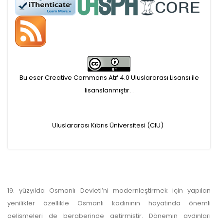
APC ödemesi
Öndenetimden geçen
makaleler için, 100 Avro
Makale İşletim Ücreti (APC)
Bu eser Creative Commons Atıf 4.0 Uluslararası Lisansı ile
alınmaktadır.
lisanslanmıştır.
.
Hakem sürecine alınacak
Uluslararası Kıbrıs Üniversitesi (CIU)
makaleler için yazarlara
APC ödeme bilgi mesajı
iletilmektedir.
19. yüzyılda Osmanlı Devleti’ni modernleştirmek için yapılan
APC bilgi mesajı
yenilikler özellikle Osmanlı kadınının hayatında önemli
gelişmeleri de beraberinde getirmiştir. Dönemin aydınları
ulaşmadan ödeme yapan