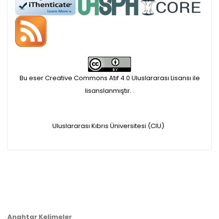
APC ödemesi
Öndenetimden geçen
makaleler için, 100 Avro
Makale İşletim Ücreti (APC)
Bu eser Creative Commons Atıf 4.0 Uluslararası Lisansı ile
alınmaktadır.
lisanslanmıştır.
.
Hakem sürecine alınacak
Uluslararası Kıbrıs Üniversitesi (CIU)
makaleler için yazarlara
APC ödeme bilgi mesajı
iletilmektedir.
APC bilgi mesajı
Anahtar Kelimeler