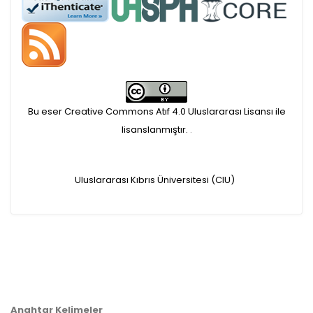
APC ödemesi
Öndenetimden geçen
makaleler için, 100 Avro
Makale İşletim Ücreti (APC)
Bu eser Creative Commons Atıf 4.0 Uluslararası Lisansı ile
alınmaktadır.
lisanslanmıştır.
.
Hakem sürecine alınacak
Uluslararası Kıbrıs Üniversitesi (CIU)
makaleler için yazarlara
APC ödeme bilgi mesajı
iletilmektedir.
APC bilgi mesajı
Anahtar Kelimeler
ulaşmadan ödeme yapan