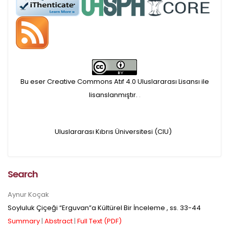
APC ödemesi
Öndenetimden geçen
makaleler için, 100 Avro
Makale İşletim Ücreti (APC)
Bu eser Creative Commons Atıf 4.0 Uluslararası Lisansı ile
alınmaktadır.
lisanslanmıştır.
.
Hakem sürecine alınacak
Uluslararası Kıbrıs Üniversitesi (CIU)
makaleler için yazarlara
APC ödeme bilgi mesajı
Search
iletilmektedir.
Aynur Koçak
Soyluluk Çiçeği “Erguvan”a Kültürel Bir İnceleme
, ss.
33-44
APC bilgi mesajı
Summary
|
Abstract
|
Full Text (PDF)