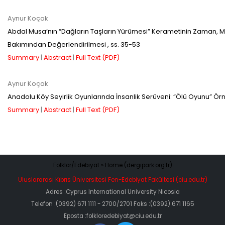
ulaşmadan ödeme yapan
Aynur Koçak
yazarlara geri iade
Abdal Musa’nın “Dağların Taşların Yürümesi” Kerametinin Zaman,
Bakımından Değerlendirilmesi
, ss.
35-53
yapılmamaktadır.
Summary
|
Abstract
|
Full Text (PDF)
Aynur Koçak
Anadolu Köy Seyirlik Oyunlarında İnsanlik Serüveni: “Ölü Oyunu” Ör
Summary
|
Abstract
|
Full Text (PDF)
Makale Takip Sistemi
Dergiye makale 

gönderilmesi ve 

Folklor/Edebiyat » Home (dergipark.org.tr)
sonraki öndenetim, 

Alan Editörü değerlendirmesi 

Uluslararası Kıbrıs Üniversitesi Fen-Edebiyat Fakültesi (ciu.edu.tr)
ve hakem süreçleri,
Adres :Cyprus International University Nicosia
Dergipark
 üzerinden  

Telefon :(0392) 671 1111 - 2700/2701 Faks :(0392) 671 1165
gerçekleştirilmektedir.
Eposta :folkloredebiyat@ciu.edu.tr