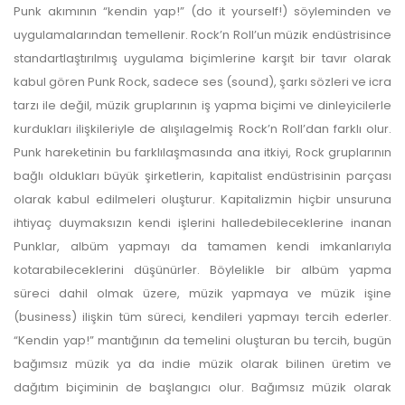
Punk akımının “kendin yap!” (do it yourself!) söyleminden ve
uygulamalarından temellenir. Rock’n Roll’un müzik endüstrisince
standartlaştırılmış uygulama biçimlerine karşıt bir tavır olarak
kabul gören Punk Rock, sadece ses (sound), şarkı sözleri ve icra
tarzı ile değil, müzik gruplarının iş yapma biçimi ve dinleyicilerle
kurdukları ilişkileriyle de alışılagelmiş Rock’n Roll’dan farklı olur.
Punk hareketinin bu farklılaşmasında ana itkiyi, Rock gruplarının
bağlı oldukları büyük şirketlerin, kapitalist endüstrisinin parçası
olarak kabul edilmeleri oluşturur. Kapitalizmin hiçbir unsuruna
ihtiyaç duymaksızın kendi işlerini halledebileceklerine inanan
Punklar, albüm yapmayı da tamamen kendi imkanlarıyla
kotarabileceklerini düşünürler. Böylelikle bir albüm yapma
süreci dahil olmak üzere, müzik yapmaya ve müzik işine
(business) ilişkin tüm süreci, kendileri yapmayı tercih ederler.
“Kendin yap!” mantığının da temelini oluşturan bu tercih, bugün
bağımsız müzik ya da indie müzik olarak bilinen üretim ve
dağıtım biçiminin de başlangıcı olur. Bağımsız müzik olarak