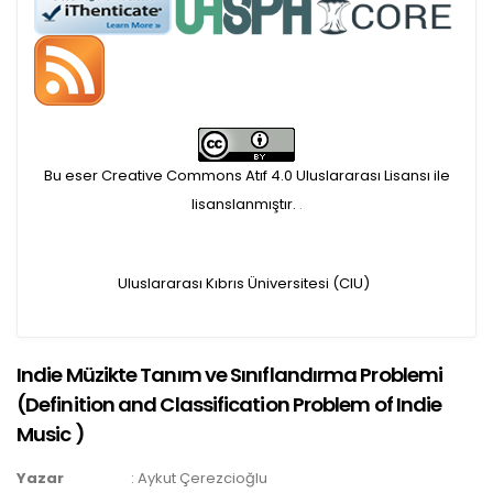
Makale İşletim Ücreti (APC)
alınmaktadır.
Hakem sürecine alınacak
Bu eser Creative Commons Atıf 4.0 Uluslararası Lisansı ile
makaleler için yazarlara
lisanslanmıştır.
.
APC ödeme bilgi mesajı
Uluslararası Kıbrıs Üniversitesi (CIU)
iletilmektedir.
APC bilgi mesajı
Indie Müzikte Tanım ve Sınıflandırma Problemi
ulaşmadan ödeme yapan
(
Definition and Classification Problem of Indie
Music
)
yazarlara geri iade
Yazar
:
Aykut Çerezcioğlu
yapılmamaktadır.