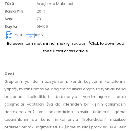
Türü
:
Araştırma Makalesi
Baskı Yılı
:
2014
Sayı
:
78
Sayfa
:
91-106
2201
1856
Bu eserin tam metnini indirmek için tıklayın. /Click to download
Makale Takip Sistemi
the full text of this article
Dergiye makale 

gönderilmesi ve 

sonraki öndenetim, 

Alan Editörü değerlendirmesi 

Özet
ve hakem süreçleri,
Grupların ya da müzisyenlerin, kendi kayıtlarını kendilerinin
Dergipark
 üzerinden  

yaptığı, müzik üretimi ve dağıtımına ilişkin organizasyonları kendi
gerçekleştirilmektedir.
başlarına hallettikleri, birbirleriyle yardımlaşarak ortak
çalışmalar yaptıkları (ya da içlerinden bir kişinin çalışmasını
destekledikleri) ve hazırladıkları kayıtlı ürünlerin görsel
tasarımlarını da kendi imkanlarıyla “kotardıkları” müziksel
pratikler olarak Bağımsız Müzik (Indie music) pratikleri, 1970’lerin