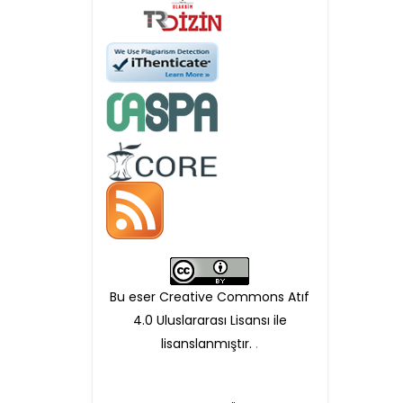
APC ödemesi
Öndenetimden geçen
makaleler için, 100 Avro
Makale İşletim Ücreti (APC)
alınmaktadır.
Hakem sürecine alınacak
makaleler için yazarlara
APC ödeme bilgi mesajı
Bu eser Creative Commons Atıf
iletilmektedir.
4.0 Uluslararası Lisansı ile
lisanslanmıştır.
.
APC bilgi mesajı
ulaşmadan ödeme yapan