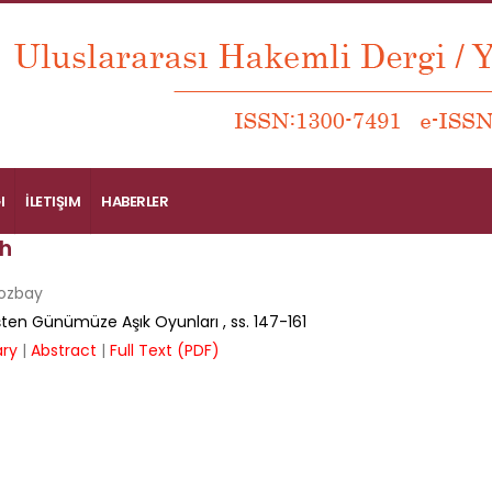
I
İLETIŞIM
HABERLER
h
Bozbay
ten Günümüze Aşık Oyunları
, ss.
147-161
ry
|
Abstract
|
Full Text (PDF)