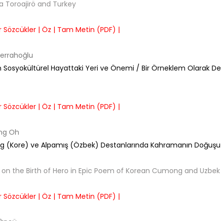
 Toroajirö and Turkey
 Sözcükler |
Öz |
Tam Metin (PDF) |
errahoğlu
ın Sosyokültürel Hayattaki Yeri ve Önemi / Bir Örneklem Olarak De
 Sözcükler |
Öz |
Tam Metin (PDF) |
ng Oh
(Kore) ve Alpamış (Özbek) Destanlarında Kahramanın Doğuşu Ha
 on the Birth of Hero in Epic Poem of Korean Cumong and Uzbek A
 Sözcükler |
Öz |
Tam Metin (PDF) |