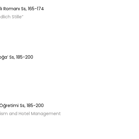
dlı Romanı
Ss,
165-174
lich Stille“
oğa’
Ss,
185-200
 Öğretimi
Ss,
185-200
urism and Hotel Management