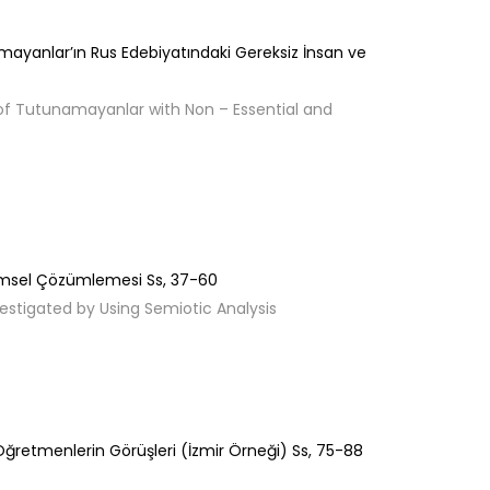
mayanlar’ın Rus Edebiyatındaki Gereksiz İnsan ve
of Tutunamayanlar with Non – Essential and
bilimsel Çözümlemesi
Ss,
37-60
nvestigated by Using Semiotic Analysis
 Öğretmenlerin Görüşleri (İzmir Örneği)
Ss,
75-88