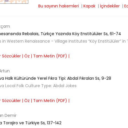
Bu sayının hakemleri
|
Kapak
|
İçindekiler
|
E
Akçam
nesansında Rebalais, Türkçe Yazında Köy Enstitülüler
Ss,
61-74
 in Western Renaissance - Village Institutes “Köy Enstitülüler” in 
 Sözcükler |
Öz |
Tam Metin (PDF) |
Artun
 Halk Kültüründe Yerel Fıkra Tipi: Abdal Fıkraları
Ss,
9-28
a Local Folk Culture Type: Abdal Jokes
 Sözcükler |
Öz |
Tam Metin (PDF) |
kan Demir
Torajiro ve Türkiye
Ss,
137-142