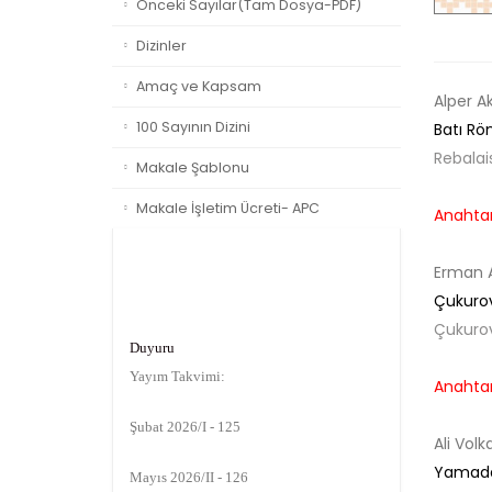
Önceki Sayılar(Tam Dosya-PDF)
Dizinler
Amaç ve Kapsam
Alper 
100 Sayının Dizini
Batı Rö
Rebalais
Makale Şablonu
Makale İşletim Ücreti- APC
Anahtar
Erman 
Çukurova
Duyuru
Çukurov
Yayım Takvimi:
Anahtar
Şubat 2026/I - 125
Ali Vol
Mayıs 2026/II - 126
Yamada 